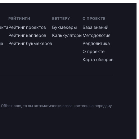
РЕЙТИНГИ
БЕТТЕРУ
О ПРОЕКТЕ
екта
Рейтинг проектов
Букмекеры
База знаний
Рейтинг капперов
Калькуляторы
Методология
ие
Рейтинг букмекеров
Редполитика
О проекте
Карта обзоров
 Offbez.com, то вы автоматически соглашаетесь на передачу