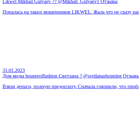
Likwel Mikhail Gulyaev ?? @Mikhail_Gulyaev1 Отзывы
Попалась на таких мошенников LIKWEL. Жаль что не сразу расп
31.01.2023
Дом моды houseeoffashion Светлана ? @svetlanashopping Отзыв
Взяли деньги, полную предоплату. Сначала говорили, что пробл