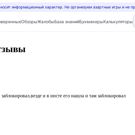
 носит информационный характер. Не организуем азартные игры и не п
оверенные
Обзоры
Жалобы
База знаний
Букмекеры
Калькуляторы
Отзывы
заблокировал,везде и в инсте его нашла и там заблокировал