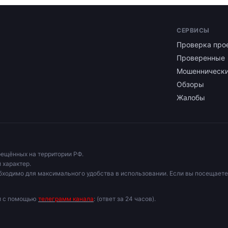
СЕРВИСЫ
Проверка про
Проверенные
Мошенническ
Обзоры
Жалобы
рещённых на территории РФ.
 характер.
бходимо для максимального удобства в использовании. Если вы посещаете
ми с помощью
телеграмм канала
: (ответ за 24 часов).