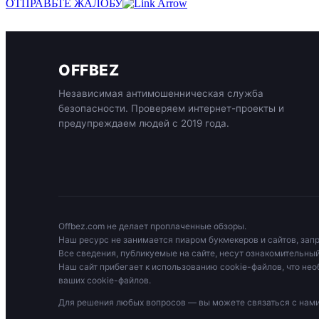
ОТПРАВЬТЕ ЖАЛОБУ
OFFBEZ
Независимая антимошенническая служба
безопасности. Проверяем интернет-проекты и
предупреждаем людей с 2019 года.
Offbez.com не делает проплаченные обзоры.
Наш ресурс не занимается пиаром букмекеров и сайтов, зап
Все сведения, публикуемые на сайте, несут ознакомительный
Наш сайт прибегает к использованию cookie-файлов, что нео
ваших cookie-файлов.
Для решения любых вопросов — вы можете связаться с на