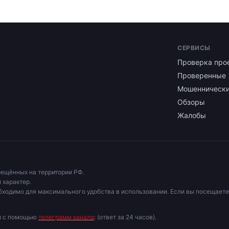
СЕРВИСЫ
Проверка про
Проверенные
Мошенническ
Обзоры
Жалобы
рещённых на территории РФ.
 характер.
бходимо для максимального удобства в использовании. Если вы посещаете
ми с помощью
телеграмм канала
: (ответ за 24 часов).