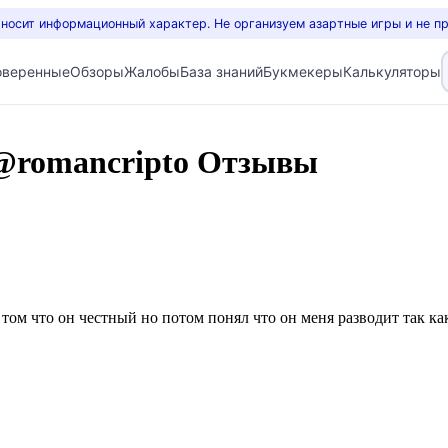
 носит информационный характер. Не организуем азартные игры и не п
оверенные
Обзоры
Жалобы
База знаний
Букмекеры
Калькуляторы
@romancripto Отзывы
том что он честный но потом понял что он меня разводит так как