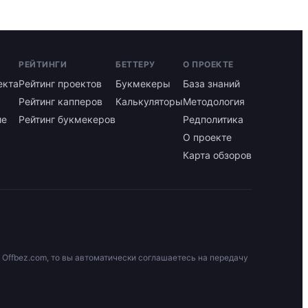
РЕЙТИНГИ
БЕТТЕРУ
О ПРОЕКТЕ
екта
Рейтинг проектов
Букмекеры
База знаний
Рейтинг капперов
Калькуляторы
Методология
ие
Рейтинг букмекеров
Редполитика
О проекте
Карта обзоров
 Offbez.com, то вы автоматически соглашаетесь на передачу