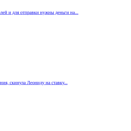
ей и для отправки нужны деньги на...
ия, скинула Леониду на ставку...