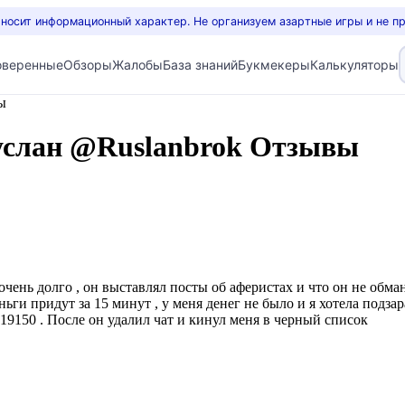
 носит информационный характер. Не организуем азартные игры и не п
оверенные
Обзоры
Жалобы
База знаний
Букмекеры
Калькуляторы
ы
Руслан @Ruslanbrok Отзывы
очень долго , он выставлял посты об аферистах и что он не обман
ньги придут за 15 минут , у меня денег не было и я хотела подзар
 19150 . После он удалил чат и кинул меня в черный список