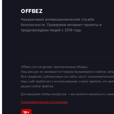
OFFBEZ
Независимая антимошенническая служба
безопасности. Проверяем интернет-проекты и
предупреждаем людей с 2019 года.
Offbez.com не делает проплаченные обзоры.
Наш ресурс не занимается пиаром букмекеров и сайтов, зап
Все сведения, публикуемые на сайте, несут ознакомительный
Наш сайт прибегает к использованию cookie-файлов, что нео
ваших cookie-файлов.
Для решения любых вопросов — вы можете связаться с на
Пользовательское соглашение
18+