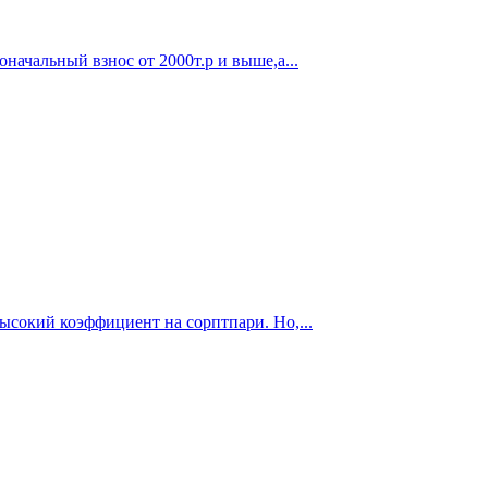
ачальный взнос от 2000т.р и выше,а...
высокий коэффициент на сорптпари. Но,...