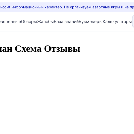
 носит информационный характер. Не организуем азартные игры и не п
оверенные
Обзоры
Жалобы
База знаний
Букмекеры
Калькуляторы
слан Схема Отзывы