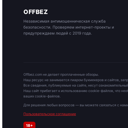
OFFBEZ
Независимая антимошенническая служба
безопасности. Проверяем интернет-проекты и
предупреждаем людей с 2019 года.
Offbez.com не делает проплаченные обзоры.
Наш ресурс не занимается пиаром букмекеров и сайтов, зап
Все сведения, публикуемые на сайте, несут ознакомительный
Наш сайт прибегает к использованию cookie-файлов, что нео
ваших cookie-файлов.
Для решения любых вопросов — вы можете связаться с на
Пользовательское соглашение
18+