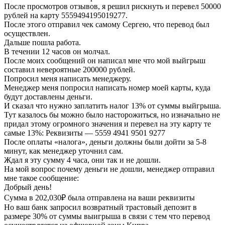
После просмотров отзывов, я решил рискнуть и перевел 50000
рублей на карту 5559494195019277.
После этого отправил чек самому Сергею, что перевод был
осуществлен.
Дальше пошла работа.
В течении 12 часов он молчал.
После моих сообщений он написал мне что мой выйгрыш
составил невероятные 200000 рублей.
Попросил меня написать менеджеру.
Менеджер меня попросил написать номер моей карты, куда
будут доставлены деньги.
И сказал что нужно заплатить налог 13% от суммы выйгрыша.
Тут казалось бы можно было насторожиться, но изначально не
придал этому огромного значения и перевел на эту карту те
самые 13%: Реквизиты — 5559 4941 9501 9277
После оплаты «налога», деньги должны были дойти за 5-8
минут, как менеджер уточнил сам.
Ждал я эту сумму 4 часа, они так и не дошли.
На мой вопрос почему деньги не дошли, менеджер отправил
мне такое сообщение:
Добрый день!
Сумма в 202,030₽ была отправлена на ваши реквизиты
Но ваш банк запросил возвратный трастовый депозит в
размере 30% от суммы выигрыша в связи с тем что перевод