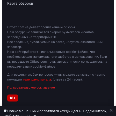
Карта обзоров
Offbez.com не делает проплаченные обзоры.
Наш ресурс не занимается пиаром букмекеров и сайтов,
запрещённых на территории РФ.
Все сведения, публикуемые на сайте, несут ознакомительный
характер.
Наш сайт прибегает к использованию cookie-файлов, что
необходимо для максимального удобства в использовании. Если
вы посещаете Offbez.com, то вы автоматически соглашаетесь на
передачу ваших cookie-файлов.
Для решения любых вопросов — вы можете связаться с нами с
помощью
телеграмм канала
: (ответ за 24 часов).
Пользовательское соглашение
18+
×
🛡 Новые мошенники появляются каждый день. Подпишитесь,
Играйте осторожно. При признаках зависимости обратитесь к
чтобы не попасться.
специалисту. Материалы для лиц старше 18 лет.