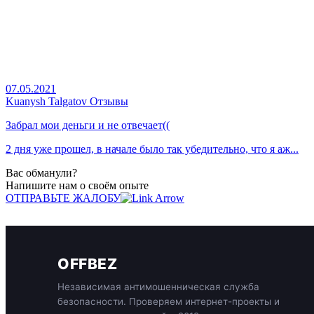
07.05.2021
Kuanysh Talgatov Отзывы
Забрал мои деньги и не отвечает((
2 дня уже прошел, в начале было так убедительно, что я аж...
Вас обманули?
Напишите нам о своём опыте
ОТПРАВЬТЕ ЖАЛОБУ
OFFBEZ
Независимая антимошенническая служба
безопасности. Проверяем интернет-проекты и