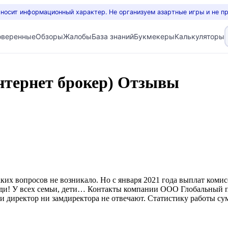
 носит информационный характер. Не организуем азартные игры и не п
оверенные
Обзоры
Жалобы
База знаний
Букмекеры
Калькуляторы
нтернет брокер) Отзывы
ких вопросов не возникало. Но с января 2021 года выплат коми
юди! У всех семьи, дети… Контакты компании ООО Глобальный п
ни директор ни замдиректора не отвечают. Статистику работы с