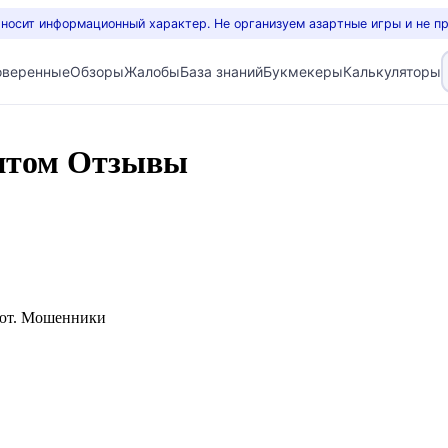
 носит информационный характер. Не организуем азартные игры и не п
оверенные
Обзоры
Жалобы
База знаний
Букмекеры
Калькуляторы
птом Отзывы
ают. Мошенники