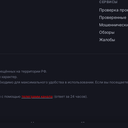
СЕРВИСЫ
Проверка про
Проверенные
Мошенническ
Обзоры
Жалобы
рещённых на территории РФ.
 характер.
бходимо для максимального удобства в использовании. Если вы посещаете
ми с помощью
телеграмм канала
: (ответ за 24 часов).
ь к специалисту. Материалы для лиц старше 18 лет.