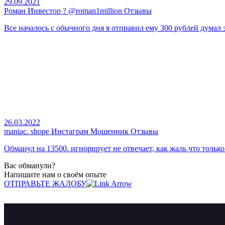
29.09.2021
Роман Инвестор ? @roman1million Отзывы
Все началось с обычного дня я отправил ему 300 рублей думал за
26.03.2022
maniac. shope Инстаграм Мошенник Отзывы
Обманул на 13500. игнорирует не отвечает, как жаль что только
Вас обманули?
Напишите нам о своём опыте
ОТПРАВЬТЕ ЖАЛОБУ