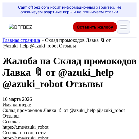
Сайт offbez.com носит информационный характер. Не
организуем азартные игры и не принимаем ставки.
Оставить жалобу
Главная страница
»
Склад промокодов Лавка 🔖 от
@azuki_help @azuki_robot Отзывы
Жалоба на Склад промокодов
Лавка 🔖 от @azuki_help
@azuki_robot Отзывы
16 марта 2026
Имя каппера:
Склад промокодов Лавка 🔖 от @azuki_help @azuki_robot
Отзывы
Ссылка:
https://t.me/azuki_robot
Ссылка на соц. сеть:
https://t.me/azuki_robot