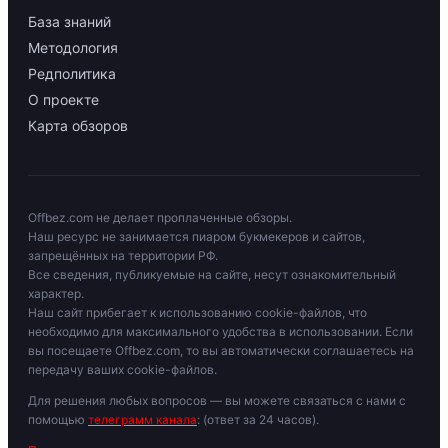
База знаний
Методология
Редполитика
О проекте
Карта обзоров
Offbez.com не делает проплаченные обзоры.
Наш ресурс не занимается пиаром букмекеров и сайтов,
запрещённых на территории РФ.
Все сведения, публикуемые на сайте, несут ознакомительный
характер.
Наш сайт прибегает к использованию cookie-файлов, что
необходимо для максимального удобства в использовании. Если
вы посещаете Offbez.com, то вы автоматически соглашаетесь на
передачу ваших cookie-файлов.
Для решения любых вопросов — вы можете связаться с нами с
помощью
телеграмм канала
: (ответ за 24 часов).