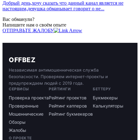
Добрый день,хочу сказать что данный канал является не
настоящим,девушка обманывает говорит о не...
Вас обманули?
Напишите нам о своём опыте
ОТПРАВЬТЕ ЖАЛОБУ
OFFBEZ
Независимая антимошенническая служба
безопасности. Проверяем интернет-проекты и
предупреждаем людей с 2019 года.
СЕРВИСЫ
РЕЙТИНГИ
БЕТТЕРУ
Проверка проекта
Рейтинг проектов
Букмекеры
Проверенные
Рейтинг капперов
Калькуляторы
Мошеннические
Рейтинг букмекеров
Обзоры
Жалобы
О ПРОЕКТЕ