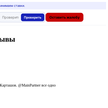
ринимаем ставки.
Оставить жалобу
Проверить
зывы
Карташов. @MainPartner все одно