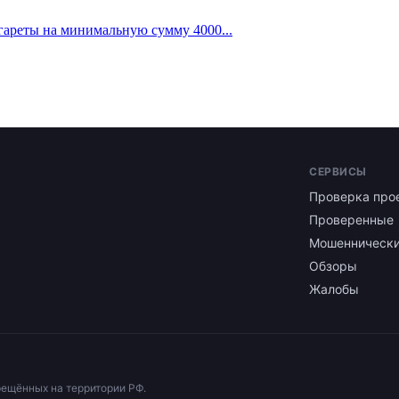
игареты на минимальную сумму 4000...
СЕРВИСЫ
Проверка про
Проверенные
Мошенническ
Обзоры
Жалобы
рещённых на территории РФ.