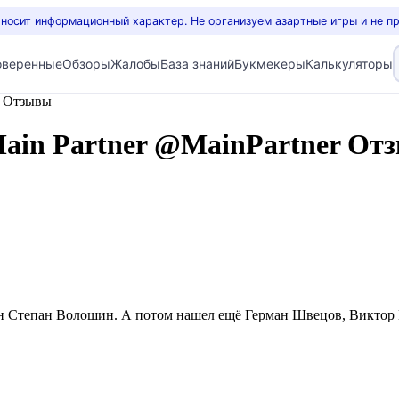
 носит информационный характер. Не организуем азартные игры и не п
оверенные
Обзоры
Жалобы
База знаний
Букмекеры
Калькуляторы
r Отзывы
ain Partner @MainPartner От
дин Степан Волошин. А потом нашел ещё Герман Швецов, Виктор 