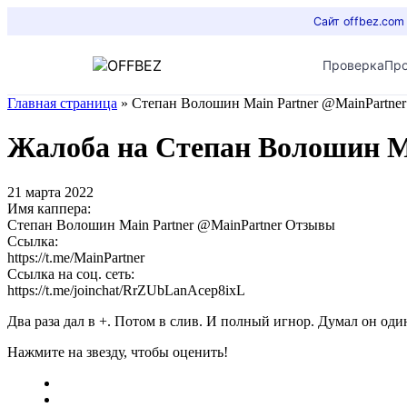
Сайт offbez.com
Проверка
Пр
Главная страница
»
Степан Волошин Main Partner @MainPartne
Жалоба на Степан Волошин M
21 марта 2022
Имя каппера:
Степан Волошин Main Partner @MainPartner Отзывы
Ссылка:
https://t.me/MainPartner
Ссылка на соц. сеть:
https://t.me/joinchat/RrZUbLanAcep8ixL
Два раза дал в +. Потом в слив. И полный игнор. Думал он о
Нажмите на звезду, чтобы оценить!