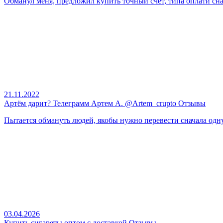
Обманул меня, предложил купить точный счёт, типа оплати снача
21.11.2022
Артём дарит? Телеграмм Артем А. @Artem_crupto Отзывы
Пытается обмануть людей, якобы нужно перевести сначала одну
03.04.2026
Купить сигареты оптом с доставкой Отзывы