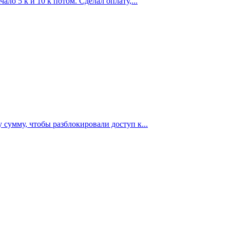
ло 5 к и 10 к потом. Сделал оплату,...
 сумму, чтобы разблокировали доступ к...