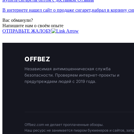
В интернете нашел сайт о продаже сигарет,набрал в корзину с
Вас обманули?
Напишите нам о своём опыте
ОТПРАВЬТЕ ЖАЛОБУ
OFFBEZ
Независимая антимошенническая служба
безопасности. Проверяем интернет-проекты и
предупреждаем людей с 2019 года.
Offbez.com не делает проплаченные обзоры.
Наш ресурс не занимается пиаром букмекеров и сайтов, зап