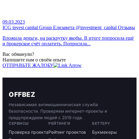
09.03.2023
ICG invest capital Group Елизавета @investment_capltal Отзывы
Вложила деньги, на раскрутку якобы. В итоге попросила ещё
и брокерское счёт оплатить. Попросила...
Вас обманули?
Напишите нам о своём опыте
ОТПРАВЬТЕ ЖАЛОБУ
OFFBEZ
Независимая антимошенническая служба
безопасности. Проверяем интернет-проекты и
предупреждаем людей с 2019 года.
СЕРВИСЫ
РЕЙТИНГИ
БЕТТЕРУ
Проверка проекта
Рейтинг проектов
Букмекеры