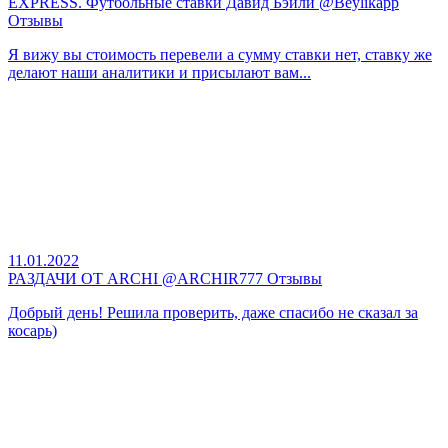
EXPRESS. Футбольные ставки Давид Бэйли @Beylikapp
Отзывы
Я вижу вы стоимость перевели а сумму ставки нет, ставку же
делают наши аналитики и присылают вам...
11.01.2022
РАЗДАЧИ ОТ ARCHI @ARCHIR777 Отзывы
Добрый день! Решила проверить, даже спасибо не сказал за
косарь)