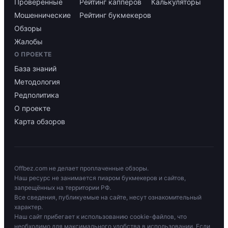
Проверенные
Рейтинг капперов
Калькуляторы
Мошеннические
Рейтинг букмекеров
Обзоры
Жалобы
О ПРОЕКТЕ
База знаний
Методология
Редполитика
О проекте
Карта обзоров
Offbez.com не делает проплаченные обзоры.
Наш ресурс не занимается пиаром букмекеров и сайтов,
запрещённых на территории РФ.
Все сведения, публикуемые на сайте, несут ознакомительный
характер.
Наш сайт прибегает к использованию cookie-файлов, что
необходимо для максимального удобства в использовании. Если