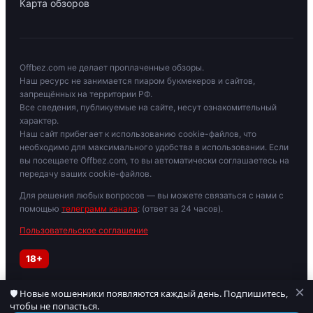
Карта обзоров
Offbez.com не делает проплаченные обзоры.
Наш ресурс не занимается пиаром букмекеров и сайтов,
запрещённых на территории РФ.
Все сведения, публикуемые на сайте, несут ознакомительный
характер.
Наш сайт прибегает к использованию cookie-файлов, что
необходимо для максимального удобства в использовании. Если
вы посещаете Offbez.com, то вы автоматически соглашаетесь на
передачу ваших cookie-файлов.
Для решения любых вопросов — вы можете связаться с нами с
помощью
телеграмм канала
: (ответ за 24 часов).
Пользовательское соглашение
18+
×
🛡 Новые мошенники появляются каждый день. Подпишитесь,
Играйте осторожно. При признаках зависимости обратитесь к
чтобы не попасться.
специалисту. Материалы для лиц старше 18 лет.