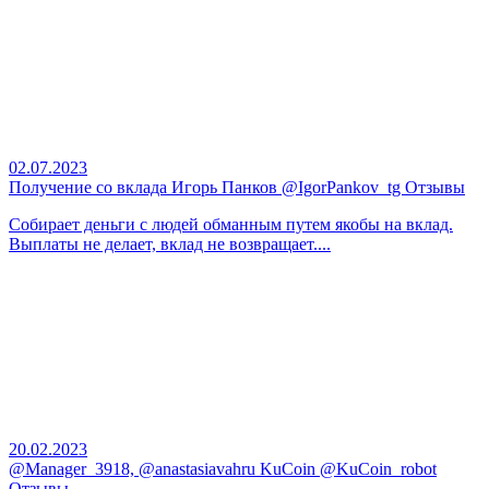
02.07.2023
Получение со вклада Игорь Панков @IgorPankov_tg Отзывы
Собирает деньги с людей обманным путем якобы на вклад.
Выплаты не делает, вклад не возвращает....
20.02.2023
@Manager_3918, @anastasiavahru KuCoin @KuCoin_robot
Отзывы