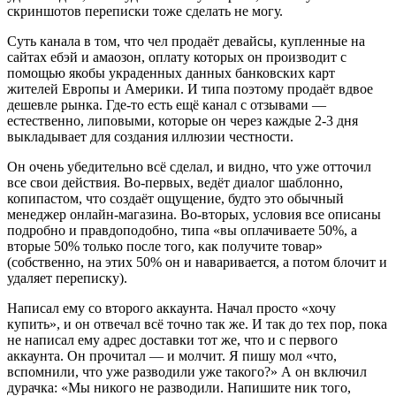
скриншотов переписки тоже сделать не могу.
Суть канала в том, что чел продаёт девайсы, купленные на
сайтах ебэй и амаозон, оплату которых он производит с
помощью якобы украденных данных банковских карт
жителей Европы и Америки. И типа поэтому продаёт вдвое
дешевле рынка. Где-то есть ещё канал с отзывами —
естественно, липовыми, которые он через каждые 2-3 дня
выкладывает для создания иллюзии честности.
Он очень убедительно всё сделал, и видно, что уже отточил
все свои действия. Во-первых, ведёт диалог шаблонно,
копипастом, что создаёт ощущение, будто это обычный
менеджер онлайн-магазина. Во-вторых, условия все описаны
подробно и правдоподобно, типа «вы оплачиваете 50%, а
вторые 50% только после того, как получите товар»
(собственно, на этих 50% он и наваривается, а потом блочит и
удаляет переписку).
Написал ему со второго аккаунта. Начал просто «хочу
купить», и он отвечал всё точно так же. И так до тех пор, пока
не написал ему адрес доставки тот же, что и с первого
аккаунта. Он прочитал — и молчит. Я пишу мол «что,
вспомнили, что уже разводили уже такого?» А он включил
дурачка: «Мы никого не разводили. Напишите ник того,