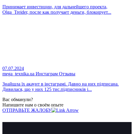
Принимает инвестиции, для дальнейшего проекта,
Olga_Treider, после как получает деньги, блокирует...
07.07.2024
mega_texnika.ua Инстаграм Отзывы
Знайшла їх акаунт в інстаграмі. Давно на них підписана.
Дивилася, що у них 125 тис.підписників і...
Вас обманули?
Напишите нам о своём опыте
ОТПРАВЬТЕ ЖАЛОБУ