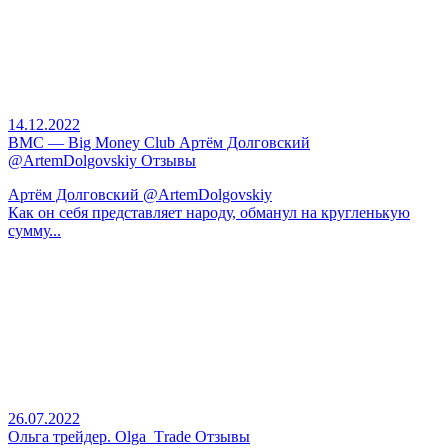
14.12.2022
BMC — Big Money Club Артём Долговский
@ArtemDolgovskiy Отзывы
Артём Долговский @ArtemDolgovskiy
Как он себя представляет народу, обманул на кругленькую
сумму...
26.07.2022
Ольга трейдер. Оlgа_Тrаdе Отзывы