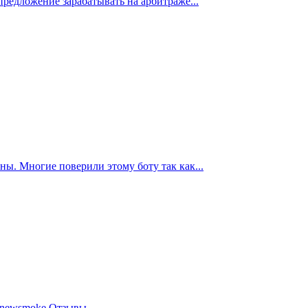
редложение зарабатывать на арбитраже...
ны. Многие поверили этому боту так как...
_newsmoke Отзывы