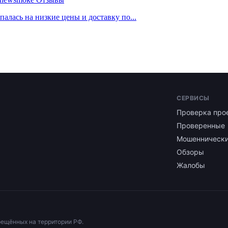
палась на низкие цены и доставку по...
СЕРВИСЫ
Проверка про
Проверенные
Мошенническ
Обзоры
Жалобы
рещённых на территории РФ.