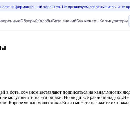
 носит информационный характер. Не организуем азартные игры и не п
оверенные
Обзоры
Жалобы
База знаний
Букмекеры
Калькуляторы
вы
дей в боте, обманом заставляют подписаться на канал,многих лю
 не могут выйти на эти биржи. Но люди всё равно попадают.Не з
латили. Короче явные мошенники.Если сможете накажите их пожал