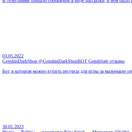
В телеграмме пришло сообщение в виде рассылки ,в нем было п
03.05.2022
GenshinDarkShop @GenshinDarkShopBOT GenshSale отзывы
Бот, в котором можно купить ресурсы для игры за маленькие це
30.01.2023
Поды — Вейпы — одноразки New Smok — Менеджер @Seller