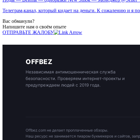
Телеграм-канал, который кидает на деньги. К сожалению и я по
Вас обманули?
Напишите нам о своём опыте
ОТПРАВЬТЕ ЖАЛОБУ
OFFBEZ
Независимая антимошенническая служба
безопасности. Проверяем интернет-проекты и
предупреждаем людей с 2019 года.
Offbez.com не делает проплаченные обзоры.
Наш ресурс не занимается пиаром букмекеров и сайтов, зап