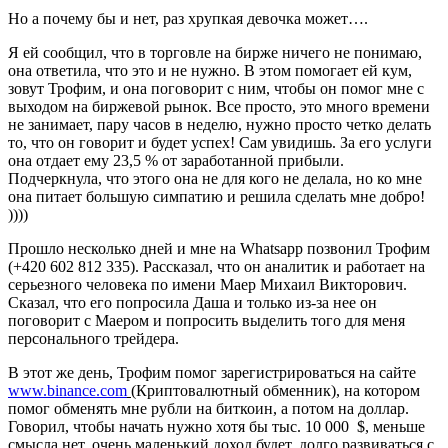
Но а почему бы и нет, раз хрупкая девочка может….
Я ей сообщил, что в торговле на бирже ничего не понимаю,
она ответила, что это и не нужно. В этом помогает ей кум,
зовут Трофим, и она поговорит с ним, чтобы он помог мне с
выходом на биржевой рынок. Все просто, это много времени
не занимает, пару часов в неделю, нужно просто четко делать
то, что он говорит и будет успех! Сам увидишь. За его услуги
она отдает ему 23,5 % от заработанной прибыли.
Подчеркнула, что этого она не для кого не делала, но ко мне
она питает большую симпатию и решила сделать мне добро!
))))
Прошло несколько дней и мне на Whatsapp позвонил Трофим
(+420 602 812 335). Рассказал, что он аналитик и работает на
серьезного человека по имени Маер Михаил Викторович.
Сказал, что его попросила Даша и только из-за нее он
поговорит с Маером и попросить выделить того для меня
персонального трейдера.
В этот же день, Трофим помог зарегистрироваться на сайте
www.binance.com
(
Криптовалютный обменник), на котором
помог обменять мне рубли на биткоин, а потом на доллар.
Говорил, чтобы начать нужно хотя бы тыс. 10 000 $, меньше
смысла нет, очень маленький доход будет, долго развиваться с