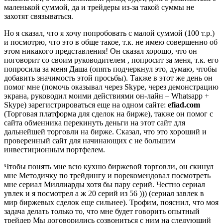
маленькой суммой, да и трейдеры из-за такой суммы не
захотят связываться.
Но я сказал, что я хочу попробовать с малой суммой (100 т.р.)
и посмотрю, что это в обще такое, т.к. не имею совершенно об
этом никакого представления! Он сказал хорошо, что он
поговорит со своим руководителем , попросит за меня, т.к. его
попросила за меня Даша (опять подчеркнул это, думаю, чтобы
добавить значимость этой просьбы). Также в этот же день он
помог мне (помочь оказывал через Skype, через демонстрацию
экрана, руководил моими действиями он-лайн – Whatsapp +
Skype) зарегистрироваться еще на одном сайте:
efiad.com
(Торговая платформа для сделок на бирже), также он помог с
сайта обменника перекинуть деньги на этот сайт для
дальнейшей торговли на бирже. Сказал, что это хороший и
проверенный сайт для начинающих с не большим
инвестиционным портфелем.
Чтобы понять мне всю кухню биржевой торговли, он скинул
мне Методичку по трейдингу и порекомендовал посмотреть
мне сериал Миллиарды хотя бы пару серий. Честно сериал
увлек и я посмотрел а ж 20 серий из 56 ))) (сериал завлек в
мир биржевых сделок еще сильнее). Трофим, пояснил, что моя
задача делать только то, что мне будет говорить опытный
трейдер Мы договорились созвониться с ним на следующий