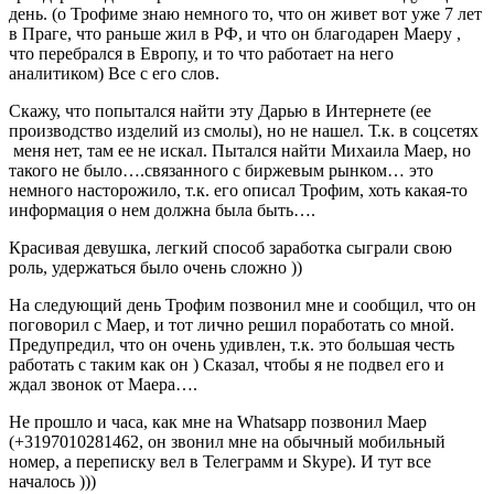
день. (о Трофиме знаю немного то, что он живет вот уже 7 лет
в Праге, что раньше жил в РФ, и что он благодарен Маеру ,
что перебрался в Европу, и то что работает на него
аналитиком) Все с его слов.
Скажу, что попытался найти эту Дарью в Интернете (ее
производство изделий из смолы), но не нашел. Т.к. в соцсетях
меня нет, там ее не искал. Пытался найти Михаила Маер, но
такого не было….связанного с биржевым рынком… это
немного насторожило, т.к. его описал Трофим, хоть какая-то
информация о нем должна была быть….
Красивая девушка, легкий способ заработка сыграли свою
роль, удержаться было очень сложно ))
На следующий день Трофим позвонил мне и сообщил, что он
поговорил с Маер, и тот лично решил поработать со мной.
Предупредил, что он очень удивлен, т.к. это большая честь
работать с таким как он ) Сказал, чтобы я не подвел его и
ждал звонок от Маера….
Не прошло и часа, как мне на Whatsapp позвонил Маер
(+3197010281462, он звонил мне на обычный мобильный
номер, а переписку вел в Телеграмм и Skype). И тут все
началось )))