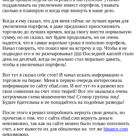
поддавливать на увеличение инвест портфеля, узнавать
сколько я планирую и когда еще вкинуть в наше дело.
Когда я ему сказал, что для меня сейчас не лучшее время для
увеличения портфеля, я даже предложил приостановить
торговлю до лучших времен, когда смогу внести нормальную
сумму, но он сказал, нет будем продолжать, но он очень
надеется, что в самые короткие сроки я пополню портфель.
Начал говорить, что пошел мне на встречу и пр. Чтобы я не
подводил его и не разочаровывал ))))) Последней каплей стало
день на десятый, когда он реально стал морально давить,
чтобы я увеличивал портфель!
Вот тут я сказал себе стоп! И начал искать информацию о
торговле на бирже. Меня в первую очередь интересовала
информация по сайту efiad.com. И вот тут-то я развеял все
свои сомнения на счет этих тварей! Все это оказалась очень
хитроумная схема мошенничества! Сговор группы лиц!
Будьте бдительны и не попадайтесь на подобные разводы!
После этого я решил попробовать вернуть свои деньги, но
прочитав о том, что с сайта efiad.com вернуть деньги
невозможно, так как на сайте можно было только пополнить
счет, а вот вывести их для обналички на тот же
binance.com
невозможно.