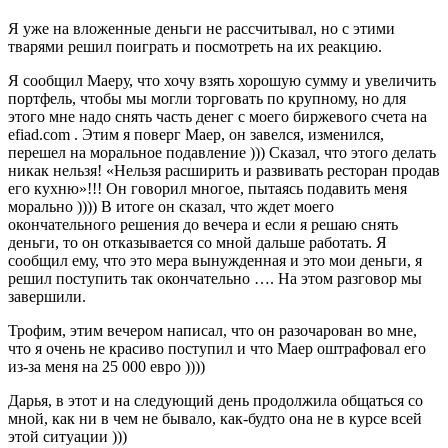
Я уже на вложенные деньги не рассчитывал, но с этими
тварями решил поиграть и посмотреть на их реакцию.
Я сообщил Маеру, что хочу взять хорошую сумму и увеличить
портфель, чтобы мы могли торговать по крупному, но для
этого мне надо снять часть денег с моего биржевого счета на
efiad.com . Этим я поверг Маер, он завелся, изменился,
перешел на моральное подавление ))) Сказал, что этого делать
никак нельзя! «Нельзя расширить и развивать ресторан продав
его кухню»!!! Он говорил многое, пытаясь подавить меня
морально )))) В итоге он сказал, что ждет моего
окончательного решения до вечера и если я решаю снять
деньги, то он отказывается со мной дальше работать. Я
сообщил ему, что это мера вынужденная и это мои деньги, я
решил поступить так окончательно …. На этом разговор мы
завершили.
Трофим, этим вечером написал, что он разочарован во мне,
что я очень не красиво поступил и что Маер оштрафовал его
из-за меня на 25 000 евро ))))
Дарья, в этот и на следующий день продолжила общаться со
мной, как ни в чем не бывало, как-будто она не в курсе всей
этой ситуации )))