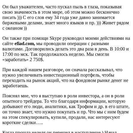
Он был уважителен, часто пускал пыль в глаза, показывая
свою значимость в этом мире, об этом можно бесконечно
писать ))) С его слов ему 34 года уже давно занимается
биржевыми делами, знает много языков и пр. ))) Живет рядом
с океаном ))
Он также при помощи Skype руководил моими действиями на
сайте
efiad.com,
мы проводили операции с разными
валютами. Договорились делать это два раза в день. В 10:00 и
17:00 по мск. Так продолжалось неделю. Мы смогли
«заработать» 2 750$.
При каждой нашем разговоре, он сначала рассказывал, что
нужно увеличивать инвестиционный портфель, чтобы
переходить на рынок акций, что на фондовом рынке денег не
заработаешь.
Пояснял мне, что я выступаю в роли инвестора, а он в роли
опытного трейдера. То что благодаря информации, которую
добывают его люди, аналитики, как Трофим и др. в его штате,
он точно знает, что нужно покупать и пр. Что мы с ним будем
на этом спекулировать, купили, продали, нас интересуют
короткие сделки…..
Когда прошла неделя он перешел в наступление ) Начал