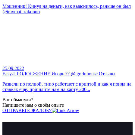
Мошенник! Кинул на деньги, как выяснилось, раньше он был
@travmat_zakonno
25.09.2022
Easy-ПРОДОЛЖЕНИЕ Игорь ?? @igorinhouse Отзывы
Развели по полной, типо работают с криптой и как я понял на
ставках ещё, пришлите нам на карту 200...
Вас обманули?
Напишите нам о своём опыте
ОТПРАВЬТЕ ЖАЛОБУ