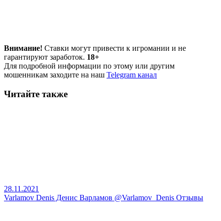
Внимание!
Ставки могут привести к игромании и не
гарантируют заработок.
18+
Для подробной информации по этому или другим
мошенникам заходите на наш
Telegram канал
Читайте также
28.11.2021
Varlamov Denis Денис Варламов @Varlamov_Denis Отзывы