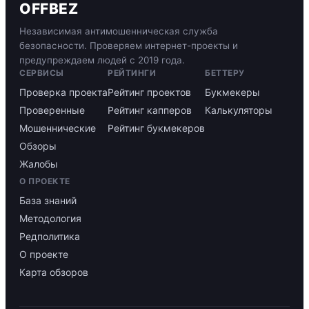
OFFBEZ
Независимая антимошенническая служба
безопасности. Проверяем интернет-проекты и
предупреждаем людей с 2019 года.
СЕРВИСЫ
РЕЙТИНГИ
БЕТТЕРУ
Проверка проекта
Рейтинг проектов
Букмекеры
Проверенные
Рейтинг капперов
Калькуляторы
Мошеннические
Рейтинг букмекеров
Обзоры
Жалобы
О ПРОЕКТЕ
База знаний
Методология
Редполитика
О проекте
Карта обзоров