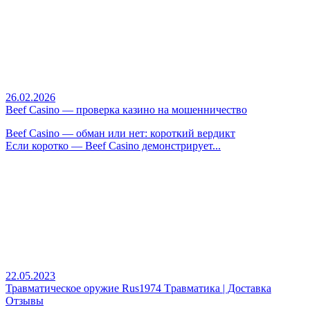
26.02.2026
Beef Casino — проверка казино на мошенничество
Beef Casino — обман или нет: короткий вердикт
Если коротко — Beef Casino демонстрирует...
22.05.2023
Травматическое оружие Rus1974 Tрaвмaтикa | Доставка
Отзывы