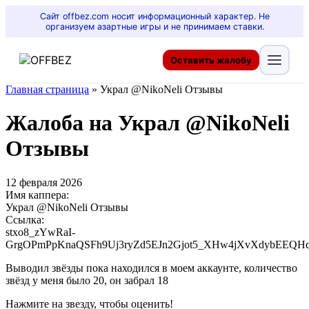
Сайт offbez.com носит информационный характер. Не
организуем азартные игры и не принимаем ставки.
Оставить жалобу
Главная страница
»
Украл @NikoNeli Отзывы
Жалоба на Украл @NikoNeli
Отзывы
12 февраля 2026
Имя каппера:
Украл @NikoNeli Отзывы
Ссылка:
stxo8_zYwRaI-
GrgOPmPpKnaQSFh9Uj3ryZd5EJn2Gjot5_XHw4jXvXdybEEQH
Выводил звёзды пока находился в моем аккаунте, количество
звёзд у меня было 20, он забрал 18
Нажмите на звезду, чтобы оценить!