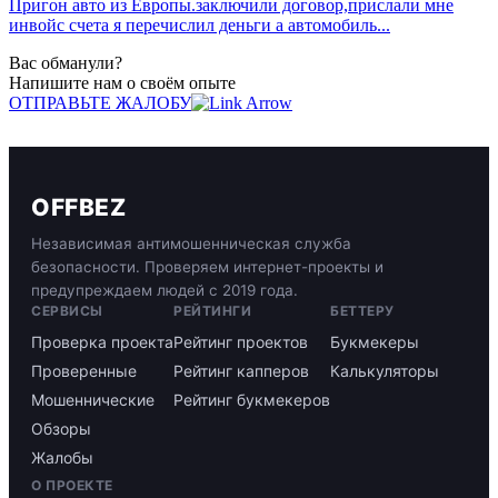
Пригон авто из Европы.заключили договор,прислали мне
инвойс счета я перечислил деньги а автомобиль...
Вас обманули?
Напишите нам о своём опыте
ОТПРАВЬТЕ ЖАЛОБУ
OFFBEZ
Независимая антимошенническая служба
безопасности. Проверяем интернет-проекты и
предупреждаем людей с 2019 года.
СЕРВИСЫ
РЕЙТИНГИ
БЕТТЕРУ
Проверка проекта
Рейтинг проектов
Букмекеры
Проверенные
Рейтинг капперов
Калькуляторы
Мошеннические
Рейтинг букмекеров
Обзоры
Жалобы
О ПРОЕКТЕ