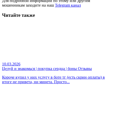
Для подробной информации по этому или другим
мошенникам заходите на наш
Telegram канал
Читайте также
10.03.2026
Целуй и знакомься | покупка сердца | боны Отзывы
Короче купил у них услугу в боте тг (есть скрин оплаты) в
итоге не привета, ни минета. Просто...