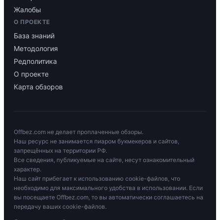
Жалобы
О ПРОЕКТЕ
База знаний
Методология
Редполитика
О проекте
Карта обзоров
Offbez.com не делает проплаченные обзоры.
Наш ресурс не занимается пиаром букмекеров и сайтов,
запрещённых на территории РФ.
Все сведения, публикуемые на сайте, несут ознакомительный
характер.
Наш сайт прибегает к использованию cookie-файлов, что
необходимо для максимального удобства в использовании. Если
вы посещаете Offbez.com, то вы автоматически соглашаетесь на
передачу ваших cookie-файлов.