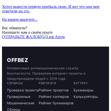
Хотел вывести первую прибыль свою. И вот что они мне
ответили на это.
На вашем аккаунте...
Вас обманули?
Напишите нам о своём опыте
ОТПРАВЬТЕ ЖАЛОБУ
OFFBEZ
Независимая антимошенническая служба
безопасности. Проверяем интернет-проекты и
предупреждаем людей с 2019 года.
СЕРВИСЫ
РЕЙТИНГИ
БЕТТЕРУ
Проверка проекта
Рейтинг проектов
Букмекеры
Проверенные
Рейтинг капперов
Калькуляторы
Мошеннические
Рейтинг букмекеров
Обзоры