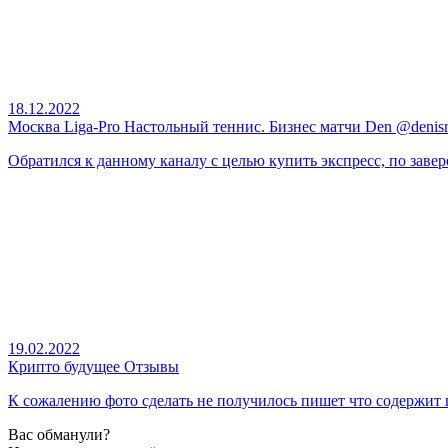
18.12.2022
Москва Liga-Pro Настольный теннис. Бизнес матчи Den @denis
Обратился к данному каналу с целью купить экспресс, по завере
19.02.2022
Крипто будущее Отзывы
К сожалению фото сделать не получилось пишет что содержит
Вас обманули?