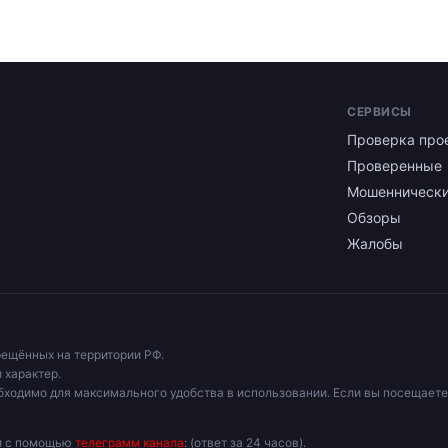
СЕРВИСЫ
Проверка про
Проверенные
Мошенническ
Обзоры
Жалобы
рещённых на территории РФ.
 характер.
бходимо для максимального удобства в использовании. Если вы посещаете
ми с помощью
телеграмм канала
: (ответ за 24 часов).