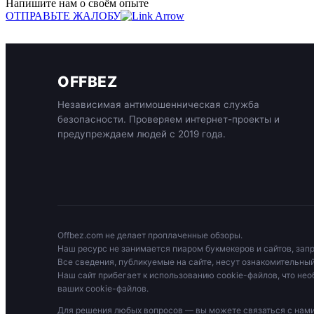
Напишите нам о своём опыте
ОТПРАВЬТЕ ЖАЛОБУ
OFFBEZ
Независимая антимошенническая служба
безопасности. Проверяем интернет-проекты и
предупреждаем людей с 2019 года.
Offbez.com не делает проплаченные обзоры.
Наш ресурс не занимается пиаром букмекеров и сайтов, зап
Все сведения, публикуемые на сайте, несут ознакомительный
Наш сайт прибегает к использованию cookie-файлов, что нео
ваших cookie-файлов.
Для решения любых вопросов — вы можете связаться с на