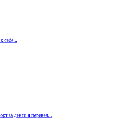
 себе...
рт за денги я перевел...