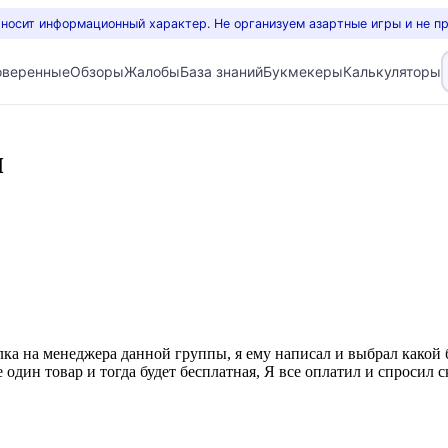
 носит информационный характер. Не организуем азартные игры и не п
оверенные
Обзоры
Жалобы
База знаний
Букмекеры
Калькуляторы
ы
лка на менеджера данной группы, я ему написал и выбрал какой б
е один товар и тогда будет бесплатная, Я все оплатил и спросил 