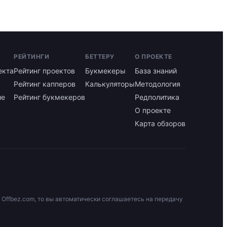
РЕЙТИНГИ
БЕТТЕРУ
О ПРОЕКТЕ
екта
Рейтинг проектов
Букмекеры
База знаний
Рейтинг капперов
Калькуляторы
Методология
ие
Рейтинг букмекеров
Редполитика
О проекте
Карта обзоров
 Offbez.com, то вы автоматически соглашаетесь на передачу