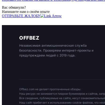
Вас обманули?
Напишите нам о своём опыте
ОТПРАВЬТЕ ЖАЛОБУ
OFFBEZ
Независимая антимошенническая служба
безопасности. Проверяем интернет-проекты и
предупреждаем людей с 2019 года.
Offbez.com не делает проплаченные обзоры.
Наш ресурс не занимается пиаром букмекеров и сайтов, зап
Все сведения, публикуемые на сайте, несут ознакомительный
Наш сайт прибегает к использованию cookie-файлов, что нео