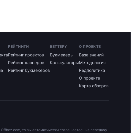
РЕЙТИНГИ
БЕТТЕРУ
О ПРОЕКТЕ
екта
Рейтинг проектов
Букмекеры
База знаний
Рейтинг капперов
Калькуляторы
Методология
ие
Рейтинг букмекеров
Редполитика
О проекте
Карта обзоров
 Offbez.com, то вы автоматически соглашаетесь на передачу