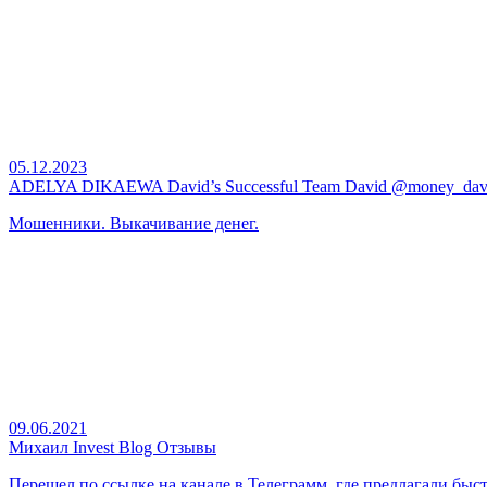
05.12.2023
ADELYA DIKAEWA David’s Successful Team David @money_dav
Мошенники. Выкачивание денег.
09.06.2021
Михаил Invest Blog Отзывы
Перешел по ссылке на канале в Телеграмм, где предлагали быст