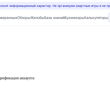
 носит информационный характер. Не организуем азартные игры и не п
оверенные
Обзоры
Жалобы
База знаний
Букмекеры
Калькуляторы
ерификация аккаунта