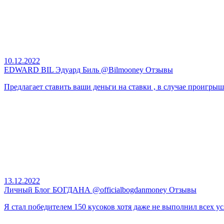
10.12.2022
EDWARD BIL Эдуард Биль @Bilmooney Отзывы
Предлагает ставить ваши деньги на ставки , в случае проигрыша
13.12.2022
Личный Блог БОГДАНА @officialbogdanmoney Отзывы
Я стал победителем 150 кусоков хотя даже не выполнил всех ус