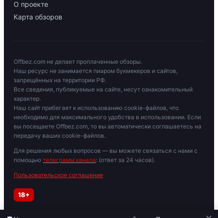
О проекте
Карта обзоров
Offbez.com не делает проплаченные обзоры.
Наш ресурс не занимается пиаром букмекеров и сайтов,
запрещённых на территории РФ.
Все сведения, публикуемые на сайте, несут ознакомительный
характер.
Наш сайт прибегает к использованию cookie-файлов, что
необходимо для максимального удобства в использовании. Если
вы посещаете Offbez.com, то вы автоматически соглашаетесь на
передачу ваших cookie-файлов.
Для решения любых вопросов — вы можете связаться с нами с
помощью
телеграмм канала
: (ответ за 24 часов).
Пользовательское соглашение
18+