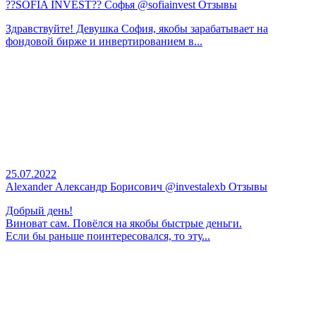
??SOFIA INVEST?? Софья @sofiainvest Отзывы
Здравствуйте! Девушка София, якобы зарабатывает на
фондовой бирже и инвертированием в...
25.07.2022
Alexander Александр Борисович @investalexb Отзывы
Добрый день!
Виноват сам. Повёлся на якобы быстрые деньги.
Если бы раньше поинтересовался, то эту...