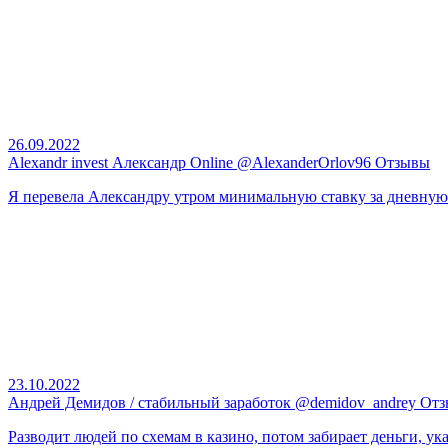
26.09.2022
Alexandr invest Александр Online @AlexanderOrlov96 Отзывы
Я перевела Александру утром минимальную ставку за дневную и
23.10.2022
Андрей Демидов / стабильный заработок @demidov_andrey От
Разводит людей по схемам в казино, потом забирает деньги, ука