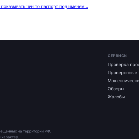
оказывать чей то паспорт под именем...
СЕРВИСЫ
Проверка про
Проверенные
Мошенническ
Обзоры
Жалобы
рещённых на территории РФ.
 характер.