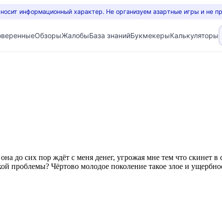
 носит информационный характер. Не организуем азартные игры и не п
оверенные
Обзоры
Жалобы
База знаний
Букмекеры
Калькуляторы
она до сих пор ждёт с меня денег, угрожая мне тем что скинет в 
акой проблемы? Чёртово молодое поколение такое злое и ущербное