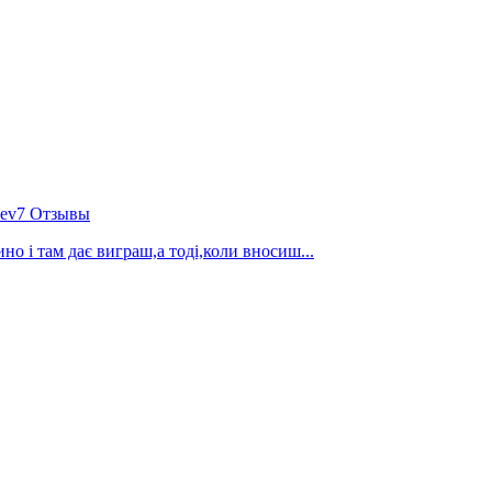
hev7 Отзывы
о і там дає виграш,а тоді,коли вносиш...