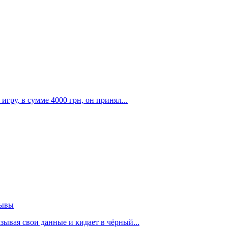
гру, в сумме 4000 грн, он принял...
зывы
зывая свои данные и кидает в чёрный...