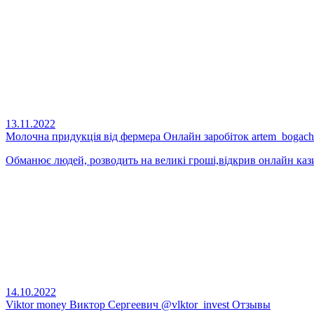
13.11.2022
Молочна придукція від фермера Онлайн заробіток artem_bogac
Обманює людей, розводить на великі гроші,відкрив онлайн казин
14.10.2022
Viktor money Виктор Сергеевич @vlktor_invest Отзывы