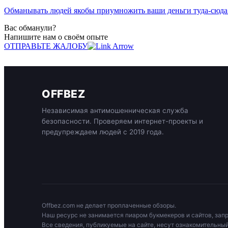
Обманывать людей якобы приумножить ваши деньги туда-сюда п
Вас обманули?
Напишите нам о своём опыте
ОТПРАВЬТЕ ЖАЛОБУ
OFFBEZ
Независимая антимошенническая служба
безопасности. Проверяем интернет-проекты и
предупреждаем людей с 2019 года.
Offbez.com не делает проплаченные обзоры.
Наш ресурс не занимается пиаром букмекеров и сайтов, зап
Все сведения, публикуемые на сайте, несут ознакомительный