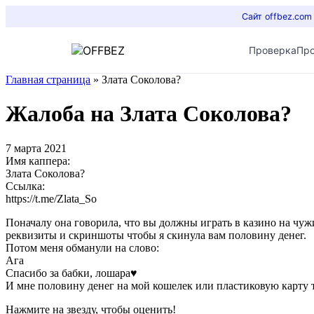
Сайт offbez.com
Проверка
Пр
Главная страница
»
Злата Соколова?
Жалоба на Злата Соколова?
7 марта 2021
Имя каппера:
Злата Соколова?
Ссылка:
https://t.me/Zlata_So
Поначалу она говорила, что вы должны играть в казино на чуж
реквизиты и скриншоты чтобы я скинула вам половину денег.
Потом меня обманули на слово:
Ага
Спасибо за бабки, лошара♥️
И мне половину денег на мой кошелек или пластиковую карту 
Нажмите на звезду, чтобы оценить!