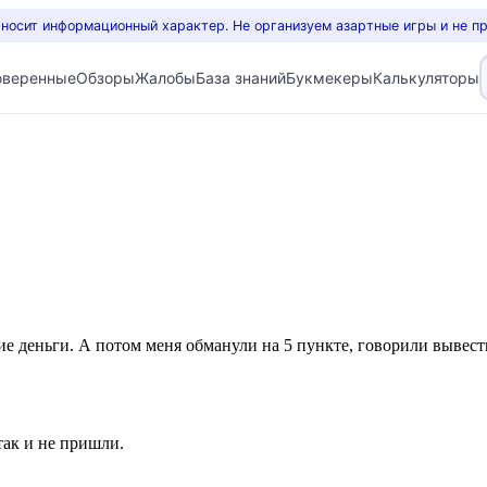
 носит информационный характер. Не организуем азартные игры и не п
оверенные
Обзоры
Жалобы
База знаний
Букмекеры
Калькуляторы
ие деньги. А потом меня обманули на 5 пункте, говорили вывес
так и не пришли.