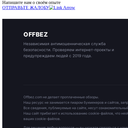
Напишите нам о своём опыте
ОТПРАВЬТЕ ЖАЛОБУ
OFFBEZ
Независимая антимошенническая служба
безопасности. Проверяем интернет-проекты и
предупреждаем людей с 2019 года.
Offbez.com не делает проплаченные обзоры.
Наш ресурс не занимается пиаром букмекеров и сайтов, зап
Все сведения, публикуемые на сайте, несут ознакомительный
Наш сайт прибегает к использованию cookie-файлов, что нео
ваших cookie-файлов.
Для решения любых вопросов — вы можете связаться с на