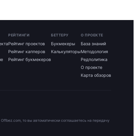
РЕЙТИНГИ
БЕТТЕРУ
О ПРОЕКТЕ
екта
Рейтинг проектов
Букмекеры
База знаний
Рейтинг капперов
Калькуляторы
Методология
ие
Рейтинг букмекеров
Редполитика
О проекте
Карта обзоров
 Offbez.com, то вы автоматически соглашаетесь на передачу