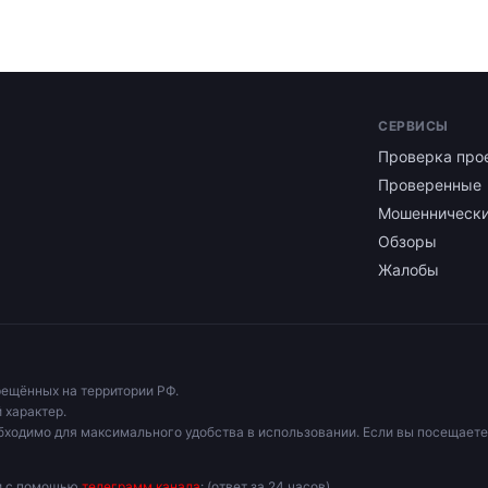
СЕРВИСЫ
Проверка про
Проверенные
Мошенническ
Обзоры
Жалобы
рещённых на территории РФ.
 характер.
бходимо для максимального удобства в использовании. Если вы посещаете
ми с помощью
телеграмм канала
: (ответ за 24 часов).