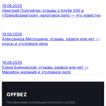
19.06.2026
Дмитрий Портнягин: отзывы о Клубе 500 и
«Трансформаторе», налоговое дело — что известно
19.06.2026
Александра Митрошина: отзывы, развод или нет —
курсы и уголовное дело
19.06.2026
Елена Блиновская: отзывы, развод или нет —
Марафон желаний и уголовное дело
OFFBEZ
Независимая антимошенническая служба