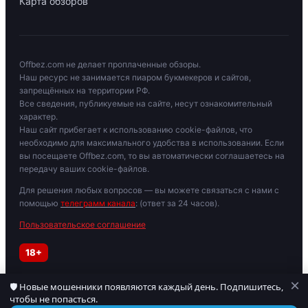
Карта обзоров
Offbez.com не делает проплаченные обзоры.
Наш ресурс не занимается пиаром букмекеров и сайтов,
запрещённых на территории РФ.
Все сведения, публикуемые на сайте, несут ознакомительный
характер.
Наш сайт прибегает к использованию cookie-файлов, что
необходимо для максимального удобства в использовании. Если
вы посещаете Offbez.com, то вы автоматически соглашаетесь на
передачу ваших cookie-файлов.
Для решения любых вопросов — вы можете связаться с нами с
помощью
телеграмм канала
: (ответ за 24 часов).
Пользовательское соглашение
18+
×
🛡 Новые мошенники появляются каждый день. Подпишитесь,
Играйте осторожно. При признаках зависимости обратитесь к
чтобы не попасться.
специалисту. Материалы для лиц старше 18 лет.