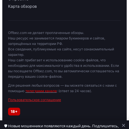
Карта обзоров
Offbez.com не делает проплаченные обзоры.
Наш ресурс не занимается пиаром букмекеров и сайтов,
запрещённых на территории РФ.
Все сведения, публикуемые на сайте, несут ознакомительный
характер.
Наш сайт прибегает к использованию cookie-файлов, что
необходимо для максимального удобства в использовании. Если
вы посещаете Offbez.com, то вы автоматически соглашаетесь на
передачу ваших cookie-файлов.
Для решения любых вопросов — вы можете связаться с нами с
помощью
телеграмм канала
: (ответ за 24 часов).
Пользовательское соглашение
18+
×
🛡 Новые мошенники появляются каждый день. Подпишитесь,
Играйте осторожно. При признаках зависимости обратитесь к