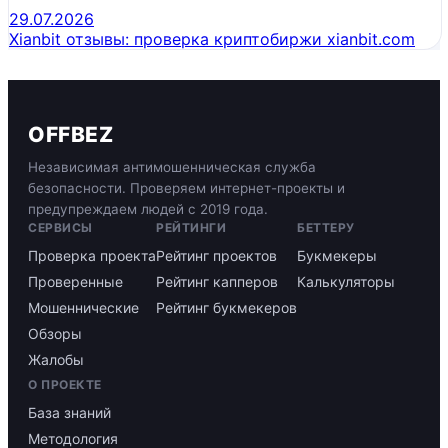
29.07.2026
Xianbit отзывы: проверка криптобиржи xianbit.com
OFFBEZ
Независимая антимошенническая служба
безопасности. Проверяем интернет-проекты и
предупреждаем людей с 2019 года.
СЕРВИСЫ
РЕЙТИНГИ
БЕТТЕРУ
Проверка проекта
Рейтинг проектов
Букмекеры
Проверенные
Рейтинг капперов
Калькуляторы
Мошеннические
Рейтинг букмекеров
Обзоры
Жалобы
О ПРОЕКТЕ
База знаний
Методология