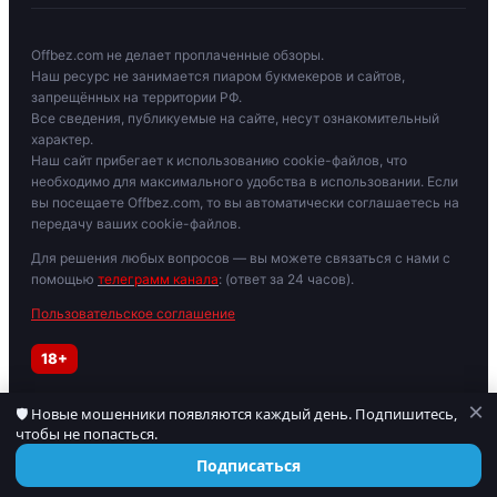
Offbez.com не делает проплаченные обзоры.
Наш ресурс не занимается пиаром букмекеров и сайтов,
запрещённых на территории РФ.
Все сведения, публикуемые на сайте, несут ознакомительный
характер.
Наш сайт прибегает к использованию cookie-файлов, что
необходимо для максимального удобства в использовании. Если
вы посещаете Offbez.com, то вы автоматически соглашаетесь на
передачу ваших cookie-файлов.
Для решения любых вопросов — вы можете связаться с нами с
помощью
телеграмм канала
: (ответ за 24 часов).
Пользовательское соглашение
18+
×
🛡 Новые мошенники появляются каждый день. Подпишитесь,
Играйте осторожно. При признаках зависимости обратитесь к
чтобы не попасться.
специалисту. Материалы для лиц старше 18 лет.
© 2019–2026 OFFBEZ. Сайт носит информационный характер.
Подписаться