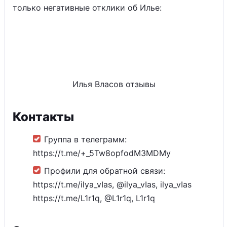
только негативные отклики об Илье:
Илья Власов отзывы
Контакты
Группа в телеграмм:
https://t.me/+_5Tw8opfodM3MDMy
Профили для обратной связи:
https://t.me/ilya_vIas, @ilya_vIas, ilya_vIas
https://t.me/L1r1q, @L1r1q, L1r1q