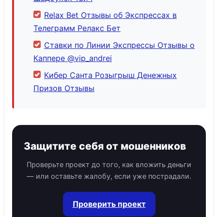
Relax Bet Отзывы об Экспрессах в
Телеграмм Релакс Бет
Ставки по Линии Экспрессы Отзывы о
Каппере @vip_andrei
Кибер Санта Розыгрыш Денежных
Призов Отзывы
Защитите себя от мошенников
Проверьте проект до того, как вложить деньги
— или оставьте жалобу, если уже пострадали.
Проверить проект