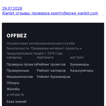
29.07.2026
Xianbit отзывы: проверка криптобиржи xianbit.com
OFFBEZ
Независимая антимошенническая служба
безопасности. Проверяем интернет-проекты и
предупреждаем людей с 2019 года.
СЕРВИСЫ
РЕЙТИНГИ
БЕТТЕРУ
Проверка проекта
Рейтинг проектов
Букмекеры
Проверенные
Рейтинг капперов
Калькуляторы
Мошеннические
Рейтинг букмекеров
Обзоры
Жалобы
О ПРОЕКТЕ
База знаний