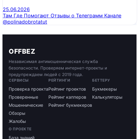
25.06.2026
Там Где Помогают Отзывы о Телеграмм Канале
@polinadobrotatut
OFFBEZ
Независимая антимошенническая служба
безопасности. Проверяем интернет-проекты и
предупреждаем людей с 2019 года.
СЕРВИСЫ
РЕЙТИНГИ
БЕТТЕРУ
Проверка проекта
Рейтинг проектов
Букмекеры
Проверенные
Рейтинг капперов
Калькуляторы
Мошеннические
Рейтинг букмекеров
Обзоры
Жалобы
О ПРОЕКТЕ
База знаний