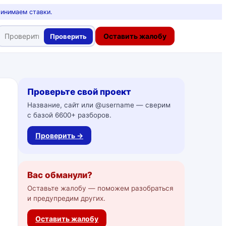
ринимаем ставки.
Оставить жалобу
Проверить
Проверьте свой проект
Название, сайт или @username — сверим
с базой 6600+ разборов.
Проверить →
Вас обманули?
Оставьте жалобу — поможем разобраться
и предупредим других.
Оставить жалобу