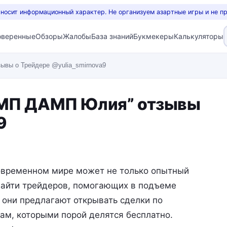
 носит информационный характер. Не организуем азартные игры и не п
оверенные
Обзоры
Жалобы
База знаний
Букмекеры
Калькуляторы
вы о Трейдере @yulia_smirnova9
АМП ДАМП Юлия” отзывы
9
современном мире может не только опытный
найти трейдеров, помогающих в подъеме
о они предлагают открывать сделки по
ам, которыми порой делятся бесплатно.