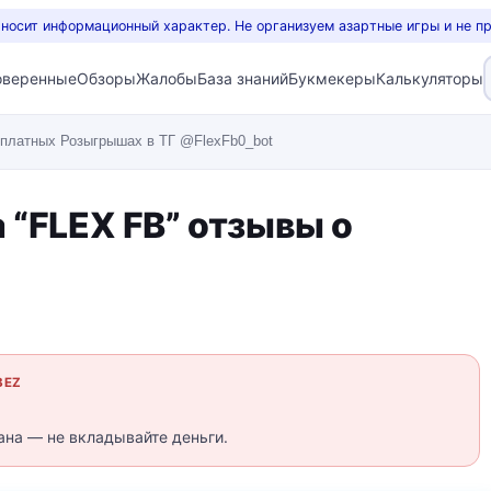
 носит информационный характер. Не организуем азартные игры и не п
оверенные
Обзоры
Жалобы
База знаний
Букмекеры
Калькуляторы
платных Розыгрышах в ТГ @FlexFb0_bot
 “FLEX FB” отзывы о
BEZ
ана — не вкладывайте деньги.