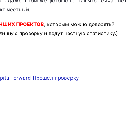
ь даже в том же фотошопе. Так что сейчас нет
кт честный.
ЧШИХ ПРОЕКТОВ
, которым можно доверять?
личную проверку и ведут честную статистику.)
pitalForward
Прошел проверку