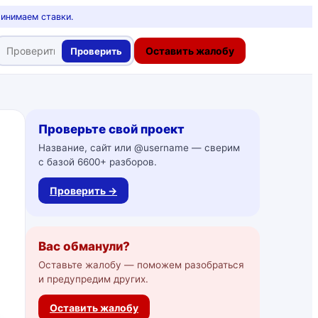
ринимаем ставки.
Оставить жалобу
Проверить
Проверьте свой проект
Название, сайт или @username — сверим
с базой 6600+ разборов.
Проверить →
Вас обманули?
Оставьте жалобу — поможем разобраться
и предупредим других.
Оставить жалобу