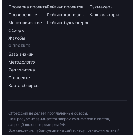
Проверка проекта
Рейтинг проектов
Букмекеры
Проверенные
Рейтинг капперов
Калькуляторы
Мошеннические
Рейтинг букмекеров
Обзоры
Жалобы
О ПРОЕКТЕ
База знаний
Методология
Редполитика
О проекте
Карта обзоров
Offbez.com не делает проплаченные обзоры.
Наш ресурс не занимается пиаром букмекеров и сайтов,
запрещённых на территории РФ.
Все сведения, публикуемые на сайте, несут ознакомительный