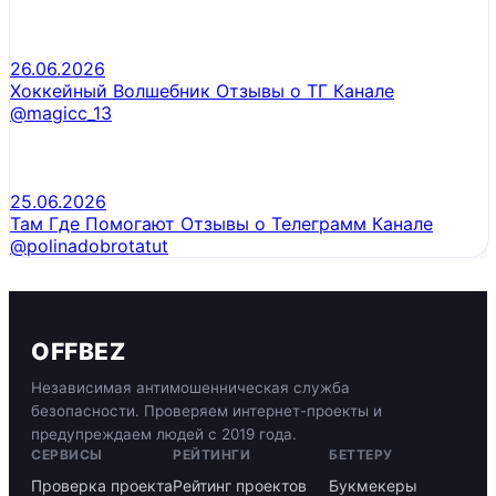
26.06.2026
Хоккейный Волшебник Отзывы о ТГ Канале
@magicc_13
25.06.2026
Там Где Помогают Отзывы о Телеграмм Канале
@polinadobrotatut
OFFBEZ
Независимая антимошенническая служба
безопасности. Проверяем интернет-проекты и
предупреждаем людей с 2019 года.
СЕРВИСЫ
РЕЙТИНГИ
БЕТТЕРУ
Проверка проекта
Рейтинг проектов
Букмекеры