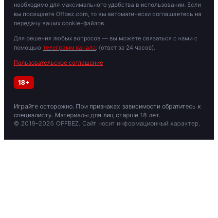
необходимо для максимального удобства в использовании. Если
вы посещаете Offbez.com, то вы автоматически соглашаетесь на
передачу ваших cookie-файлов.
Для решения любых вопросов — вы можете связаться с нами с
помощью
телеграмм канала
: (ответ за 24 часов).
Пользовательское соглашение
18+
Играйте осторожно. При признаках зависимости обратитесь к
специалисту. Материалы для лиц старше 18 лет.
© 2019–2026 OFFBEZ. Сайт носит информационный характер.