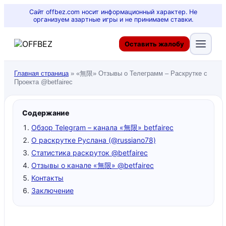
Сайт offbez.com носит информационный характер. Не
организуем азартные игры и не принимаем ставки.
Оставить жалобу
Главная страница
»
«無限» Отзывы о Телеграмм – Раскрутке с
Проекта @betfairec
Содержание
Обзор Telegram – канала «無限» betfairec
О раскрутке Руслана (@russiano78)
Статистика раскруток @betfairec
Отзывы о канале «無限» @betfairec
Контакты
Заключение