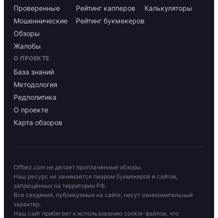
Проверенные
Рейтинг капперов
Калькуляторы
Мошеннические
Рейтинг букмекеров
Обзоры
Жалобы
О ПРОЕКТЕ
База знаний
Методология
Редполитика
О проекте
Карта обзоров
Offbez.com не делает проплаченные обзоры.
Наш ресурс не занимается пиаром букмекеров и сайтов,
запрещённых на территории РФ.
Все сведения, публикуемые на сайте, несут ознакомительный
характер.
Наш сайт прибегает к использованию cookie-файлов, что