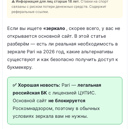
⚠️
Информация для лиц старше 18 лет.
Ставки на спорт
связаны с риском потери денежных средств. Содержит
реферальные ссылки.
Если вы ищете
«зеркало
, скорее всего, у вас не
открывается основной сайт. В этой статье
разберём — есть ли реальная необходимость в
зеркале Pari на 2026 год, какие альтернативы
существуют и как безопасно получить доступ к
букмекеру.
✅ Хорошая новость:
Pari —
легальная
российская БК
с лицензией ЦУПИС.
Основной сайт
не блокируется
Роскомнадзором, поэтому в обычных
условиях зеркала вам не нужны.