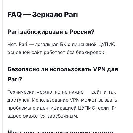
FAQ — Зеркало Pari
Pari заблокирован в России?
Нет. Pari — легальная БК с лицензией ЦУПИС,
основной сайт работает без блокировок.
Безопасно ли использовать VPN для
Pari?
Технически можно, но не нужно — сайт и так
доступен. Использование VPN может вызвать
проблемы с идентификацией ЦУПИС, если IP-
адрес окажется зарубежным.
Что если «зеркало» просит ввести