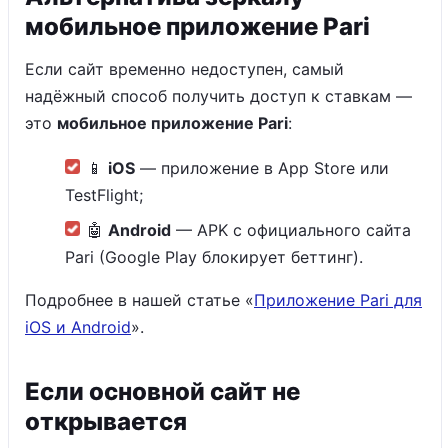
мобильное приложение Pari
Если сайт временно недоступен, самый
надёжный способ получить доступ к ставкам —
это
мобильное приложение Pari
:
📱
iOS
— приложение в App Store или
TestFlight;
🤖
Android
— APK с официального сайта
Pari (Google Play блокирует беттинг).
Подробнее в нашей статье «
Приложение Pari для
iOS и Android
».
Если основной сайт не
открывается