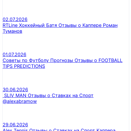
02.07.2026
RTLine Хоккейный Батя Отзывы о Каппере Роман
Туманов
01.07.2026
Советы по Футболу Прогнозы Отзывы о FOOTBALL
TIPS PREDICTIONS
30.06.2026
SLIV MAN Отзывы о Ставках на Спорт
@alexabramow
29.06.2026
Alex Tennis Отзывы о Ставках на Спорт Каппера