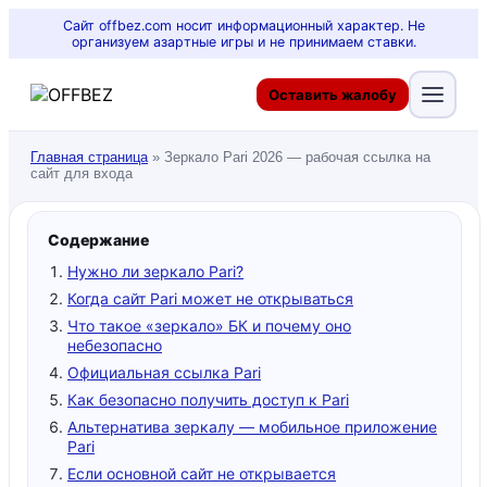
Сайт offbez.com носит информационный характер. Не
организуем азартные игры и не принимаем ставки.
Оставить жалобу
Главная страница
»
Зеркало Pari 2026 — рабочая ссылка на
сайт для входа
Содержание
Нужно ли зеркало Pari?
Когда сайт Pari может не открываться
Что такое «зеркало» БК и почему оно
небезопасно
Официальная ссылка Pari
Как безопасно получить доступ к Pari
Альтернатива зеркалу — мобильное приложение
Pari
Если основной сайт не открывается