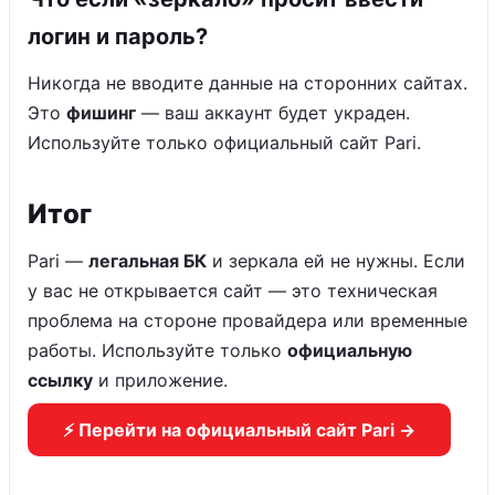
логин и пароль?
Никогда не вводите данные на сторонних сайтах.
Это
фишинг
— ваш аккаунт будет украден.
Используйте только официальный сайт Pari.
Итог
Pari —
легальная БК
и зеркала ей не нужны. Если
у вас не открывается сайт — это техническая
проблема на стороне провайдера или временные
работы. Используйте только
официальную
ссылку
и приложение.
⚡ Перейти на официальный сайт Pari →