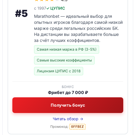
с 1997
✓ ЦУПИС
#5
Marathonbet — идеальный выбор для
опытных игроков благодаря самой низкой
марже среди легальных российских БК.
На дистанции вы зарабатываете больше
за счёт лучших коэффициентов.
Самая низкая маржа в РФ (3-5%)
Самые высокие коэффициенты
Лицензия ЦУПИС с 2018
БОНУС
Фрибет до 7 000 ₽
Получить бонус
Читать обзор →
Промокод:
OFFBEZ