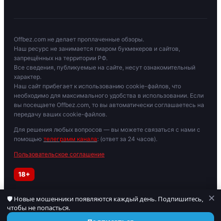
Offbez.com не делает проплаченные обзоры.
Наш ресурс не занимается пиаром букмекеров и сайтов,
запрещённых на территории РФ.
Все сведения, публикуемые на сайте, несут ознакомительный
характер.
Наш сайт прибегает к использованию cookie-файлов, что
необходимо для максимального удобства в использовании. Если
вы посещаете Offbez.com, то вы автоматически соглашаетесь на
передачу ваших cookie-файлов.
Для решения любых вопросов — вы можете связаться с нами с
помощью
телеграмм канала
: (ответ за 24 часов).
Пользовательское соглашение
18+
×
🛡 Новые мошенники появляются каждый день. Подпишитесь,
Играйте осторожно. При признаках зависимости обратитесь к
чтобы не попасться.
специалисту. Материалы для лиц старше 18 лет.
© 2019–2026 OFFBEZ. Сайт носит информационный характер.