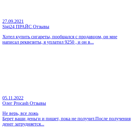
27.09.2021
Sigi24 ПРАЙС Отзывы
Хотел купить сигареты, пообщался с продавцом, он мне
написал реквезиты, я уплатил 9250 , и он в...
05.11.2022
Олег Procash Отзывы
Не верь, все ложь
Берет ваши деньги и пишет, пока не получит.После получения
денег затрудняется...