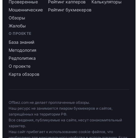
Проверенные
Рейтинг капперов
Калькуляторы
Мошеннические
Рейтинг букмекеров
Обзоры
Жалобы
О ПРОЕКТЕ
База знаний
Методология
Редполитика
О проекте
Карта обзоров
Offbez.com не делает проплаченные обзоры.
Наш ресурс не занимается пиаром букмекеров и сайтов,
запрещённых на территории РФ.
Все сведения, публикуемые на сайте, несут ознакомительный
характер.
Наш сайт прибегает к использованию cookie-файлов, что
необходимо для максимального удобства в использовании. Если