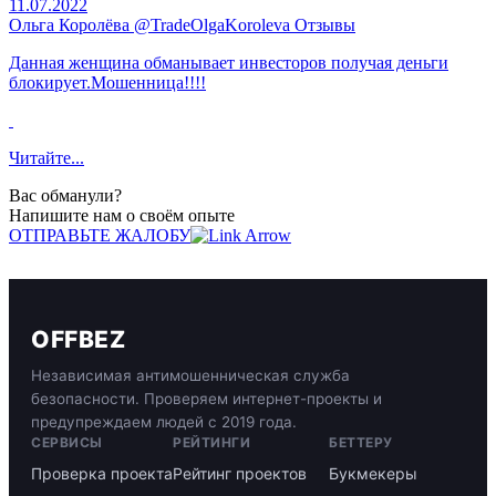
11.07.2022
Ольга Королёва @TradeOlgaKoroleva Отзывы
Данная женщина обманывает инвесторов получая деньги
блокирует.Мошенница!!!!
Читайте...
Вас обманули?
Напишите нам о своём опыте
ОТПРАВЬТЕ ЖАЛОБУ
OFFBEZ
Независимая антимошенническая служба
безопасности. Проверяем интернет-проекты и
предупреждаем людей с 2019 года.
СЕРВИСЫ
РЕЙТИНГИ
БЕТТЕРУ
Проверка проекта
Рейтинг проектов
Букмекеры