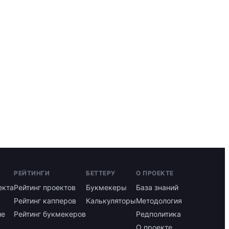
РЕЙТИНГИ
БЕТТЕРУ
О ПРОЕКТЕ
екта
Рейтинг проектов
Букмекеры
База знаний
Рейтинг капперов
Калькуляторы
Методология
ие
Рейтинг букмекеров
Редполитика
О проекте