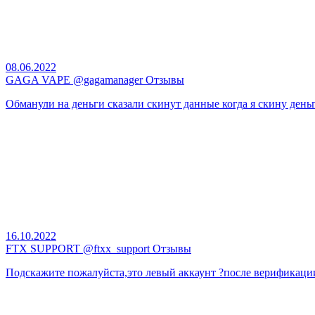
08.06.2022
GAGA VAPE @gagamanager Отзывы
Обманули на деньги сказали скинут данные когда я скину день
16.10.2022
FТХ SUРРОRT @ftxx_support Отзывы
Подскажите пожалуйста,это левый аккаунт ?после верификации