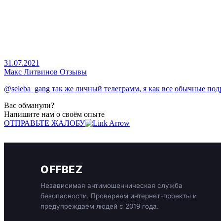
31.07.2021
Макс Литвинов Отзывы
@seleba_gang так же личный телеграмм, я как все обычные подро
Вас обманули?
Напишите нам о своём опыте
ОТПРАВЬТЕ ЖАЛОБУ
OFFBEZ
Независимая антимошенническая служба
безопасности. Проверяем интернет-проекты и
предупреждаем людей с 2019 года.