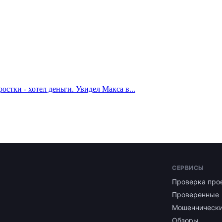
стки - хотел деньги. Увидел Макса в...
СЕРВИСЫ
Проверка про
Проверенные
Мошенническ
Обзоры