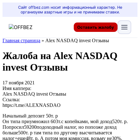
Сайт offbez.com носит информационный характер. Не
организуем азартные игры и не принимаем ставки.
Оставить жалобу
Главная страница
»
Alex NASDAQ invest Отзывы
Жалоба на Alex NASDAQ
invest Отзывы
17 ноября 2021
Имя каппера:
Alex NASDAQ invest Отзывы
Ссылка:
https://t.me/ALEXNASDAO
Начальный депозит 50т. р
Он типа приумножил 603т.с копейками, мой доход520т. р.
Попросил59200подоходный налог, но попозже доход
больше500т. р там типа по другому высчитывается
налог+еще48т. р. А потом моя комиссия, возьму не30%,