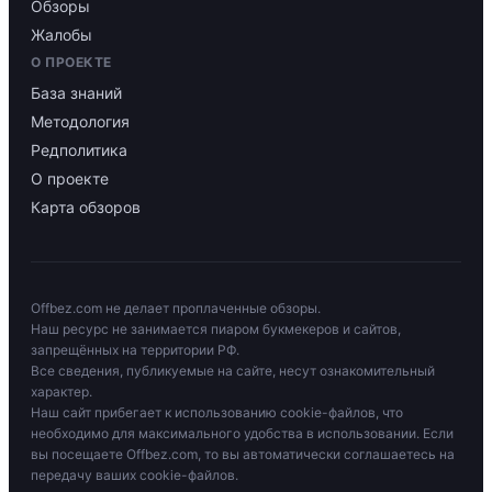
Обзоры
Жалобы
О ПРОЕКТЕ
База знаний
Методология
Редполитика
О проекте
Карта обзоров
Offbez.com не делает проплаченные обзоры.
Наш ресурс не занимается пиаром букмекеров и сайтов,
запрещённых на территории РФ.
Все сведения, публикуемые на сайте, несут ознакомительный
характер.
Наш сайт прибегает к использованию cookie-файлов, что
необходимо для максимального удобства в использовании. Если
вы посещаете Offbez.com, то вы автоматически соглашаетесь на
передачу ваших cookie-файлов.