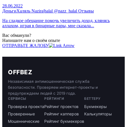
28.06.2022
ДеньгиХаляль Nazira|halal @nazz_halal Отзывы
На сладкое обещание помочь увеличить доход, клянясь
аллахом, играя в бинарные пары, мне сказала...
Вас обманули?
Напишите нам о своём опыте
ОТПРАВЬТЕ ЖАЛОБУ
OFFBEZ
Независимая антимошенническая служба
безопасности. Проверяем интернет-проекты и
предупреждаем людей с 2019 года.
СЕРВИСЫ
РЕЙТИНГИ
БЕТТЕРУ
Проверка проекта
Рейтинг проектов
Букмекеры
Проверенные
Рейтинг капперов
Калькуляторы
Мошеннические
Рейтинг букмекеров