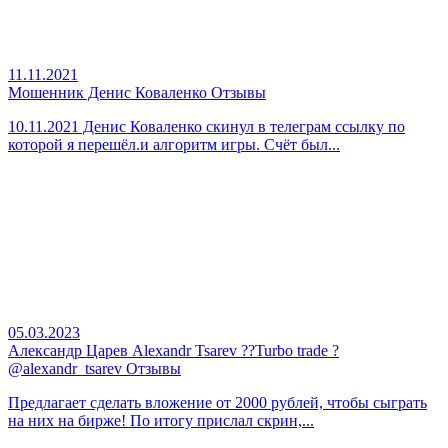
11.11.2021
Мошенник Денис Коваленко Отзывы
10.11.2021 Денис Коваленко скинул в телеграм ссылку по
которой я перешёл.и алгоритм игры. Счёт был...
05.03.2023
Александр Царев Alexandr Tsarev ??Turbo trade ?
@alexandr_tsarev Отзывы
Предлагает сделать вложение от 2000 рублей, чтобы сыграть
на них на бирже! По итогу прислал скрин,...