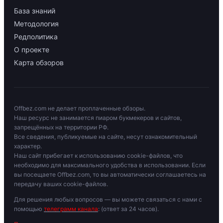
База знаний
Методология
Редполитика
О проекте
Карта обзоров
Offbez.com не делает проплаченные обзоры.
Наш ресурс не занимается пиаром букмекеров и сайтов,
запрещённых на территории РФ.
Все сведения, публикуемые на сайте, несут ознакомительный
характер.
Наш сайт прибегает к использованию cookie-файлов, что
необходимо для максимального удобства в использовании. Если
вы посещаете Offbez.com, то вы автоматически соглашаетесь на
передачу ваших cookie-файлов.
Для решения любых вопросов — вы можете связаться с нами с
помощью
телеграмм канала
: (ответ за 24 часов).