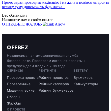
Прямо зараз проводять махінацію і на жаль я повівся на досить
велику суму допоможіть будь ласка...
Вас обманули?
Напишите нам о своём опыте
ОТПРАВЬТЕ ЖАЛОБУ
OFFBEZ
Независимая антимошенническая служба
безопасности. Проверяем интернет-проекты и
предупреждаем людей с 2019 года.
СЕРВИСЫ
РЕЙТИНГИ
БЕТТЕРУ
Проверка проекта
Рейтинг проектов
Букмекеры
Проверенные
Рейтинг капперов
Калькуляторы
Мошеннические
Рейтинг букмекеров
Обзоры
Жалобы
О ПРОЕКТЕ