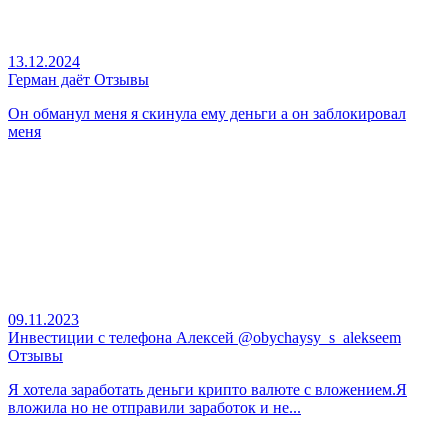
13.12.2024
Герман даёт Отзывы
Он обманул меня я скинула ему деньги а он заблокировал
меня
09.11.2023
Инвестиции с телефона Алексей @obychaysy_s_alekseem
Отзывы
Я хотела заработать деньги крипто валюте с вложением.Я
вложила но не отправили заработок и не...