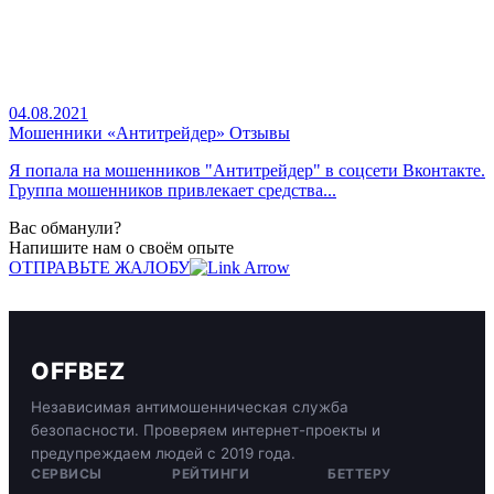
04.08.2021
Мошенники «Антитрейдер» Отзывы
Я попала на мошенников "Антитрейдер" в соцсети Вконтакте.
Группа мошенников привлекает средства...
Вас обманули?
Напишите нам о своём опыте
ОТПРАВЬТЕ ЖАЛОБУ
OFFBEZ
Независимая антимошенническая служба
безопасности. Проверяем интернет-проекты и
предупреждаем людей с 2019 года.
СЕРВИСЫ
РЕЙТИНГИ
БЕТТЕРУ