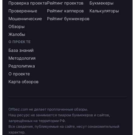
Проверка проекта
Рейтинг проектов
Букмекеры
Проверенные
Рейтинг капперов
Калькуляторы
Мошеннические
Рейтинг букмекеров
Обзоры
Жалобы
О ПРОЕКТЕ
База знаний
Методология
Редполитика
О проекте
Карта обзоров
Offbez.com не делает проплаченные обзоры.
Наш ресурс не занимается пиаром букмекеров и сайтов,
запрещённых на территории РФ.
Все сведения, публикуемые на сайте, несут ознакомительный
характер.