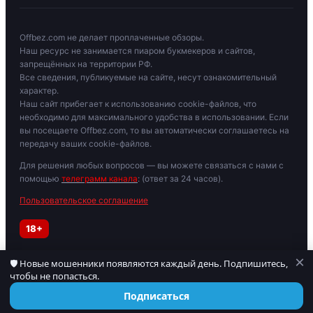
Offbez.com не делает проплаченные обзоры.
Наш ресурс не занимается пиаром букмекеров и сайтов,
запрещённых на территории РФ.
Все сведения, публикуемые на сайте, несут ознакомительный
характер.
Наш сайт прибегает к использованию cookie-файлов, что
необходимо для максимального удобства в использовании. Если
вы посещаете Offbez.com, то вы автоматически соглашаетесь на
передачу ваших cookie-файлов.
Для решения любых вопросов — вы можете связаться с нами с
помощью
телеграмм канала
: (ответ за 24 часов).
Пользовательское соглашение
18+
×
🛡 Новые мошенники появляются каждый день. Подпишитесь,
Играйте осторожно. При признаках зависимости обратитесь к
чтобы не попасться.
специалисту. Материалы для лиц старше 18 лет.
© 2019–2026 OFFBEZ. Сайт носит информационный характер.
Подписаться