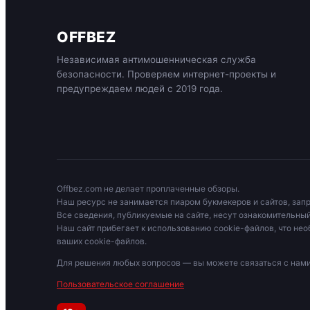
OFFBEZ
Независимая антимошенническая служба
безопасности. Проверяем интернет-проекты и
предупреждаем людей с 2019 года.
Offbez.com не делает проплаченные обзоры.
Наш ресурс не занимается пиаром букмекеров и сайтов, зап
Все сведения, публикуемые на сайте, несут ознакомительный
Наш сайт прибегает к использованию cookie-файлов, что нео
ваших cookie-файлов.
Для решения любых вопросов — вы можете связаться с на
Пользовательское соглашение