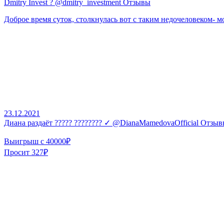
Dmitry Invest ? @dmitry_investment Отзывы
Доброе время суток, столкнулась вот с таким недочеловеком- м
23.12.2021
Диана раздаёт ????? ???????? ✓ @DianaMamedovaOfficial Отзы
Выигрыш с 40000₽
Просит 327₽