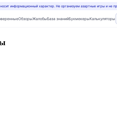
 носит информационный характер. Не организуем азартные игры и не п
оверенные
Обзоры
Жалобы
База знаний
Букмекеры
Калькуляторы
вы