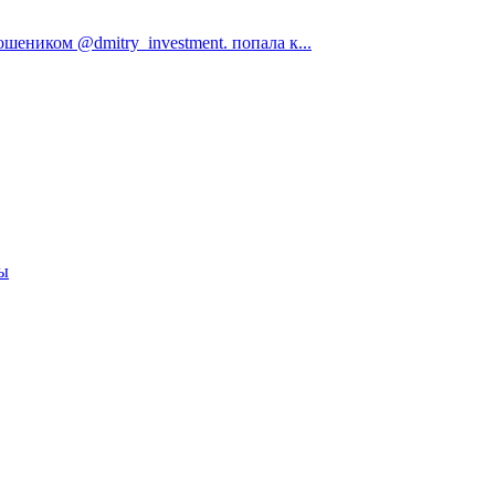
ошеником @dmitry_investment. попала к...
вы