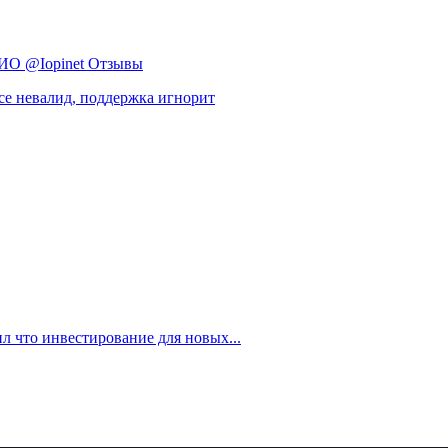
О @Iopinet Отзывы
се невалид, поддержка игнорит
л что инвестирование для новых...