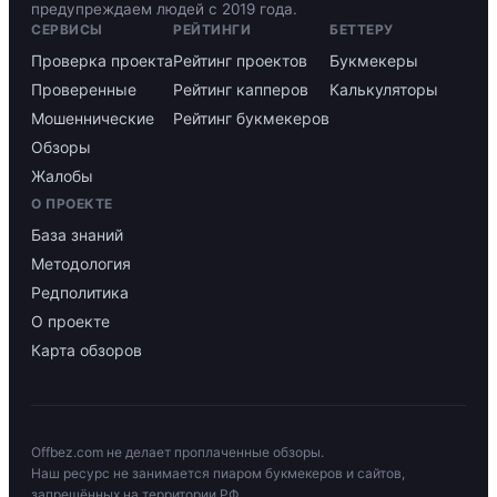
предупреждаем людей с 2019 года.
СЕРВИСЫ
РЕЙТИНГИ
БЕТТЕРУ
Проверка проекта
Рейтинг проектов
Букмекеры
Проверенные
Рейтинг капперов
Калькуляторы
Мошеннические
Рейтинг букмекеров
Обзоры
Жалобы
О ПРОЕКТЕ
База знаний
Методология
Редполитика
О проекте
Карта обзоров
Offbez.com не делает проплаченные обзоры.
Наш ресурс не занимается пиаром букмекеров и сайтов,
запрещённых на территории РФ.