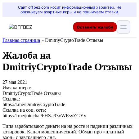
Сайт offbez.com носит информационный характер. Не
организуем азартные игры и не принимаем ставки.
Оставить жалобу
Главная страница
»
DmitriyCryptoTrade Отзывы
Жалоба на
DmitriyCryptoTrade Отзывы
27 мая 2021
Имя каппера:
DmitriyCryptoTrade Отзывы
Ссылка:
https://t.me/DmitriyCryptoTrade
Ссылка на соц. сеть:
https://t.me/joinchat/6HS-j93vWEsyZGYy
Типа зарабатывают деньги на на росте и падении различных
котировок. Канал мошеннический. Обман про «платный
вход» с завтрашнего дня.