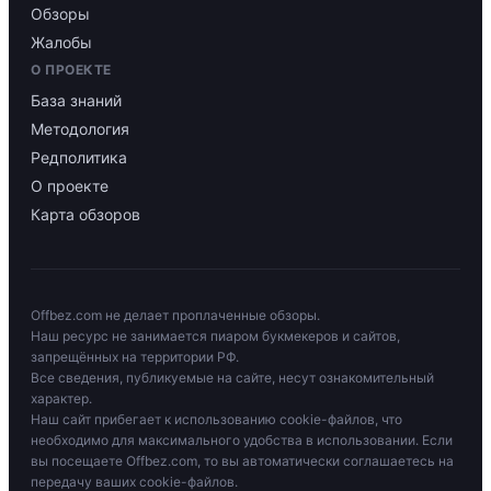
Обзоры
Жалобы
О ПРОЕКТЕ
База знаний
Методология
Редполитика
О проекте
Карта обзоров
Offbez.com не делает проплаченные обзоры.
Наш ресурс не занимается пиаром букмекеров и сайтов,
запрещённых на территории РФ.
Все сведения, публикуемые на сайте, несут ознакомительный
характер.
Наш сайт прибегает к использованию cookie-файлов, что
необходимо для максимального удобства в использовании. Если
вы посещаете Offbez.com, то вы автоматически соглашаетесь на
передачу ваших cookie-файлов.