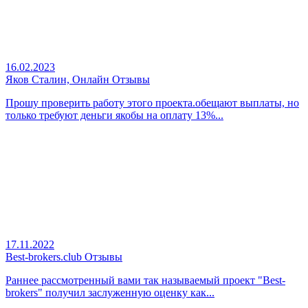
16.02.2023
Яков Сталин, Онлайн Отзывы
Прошу проверить работу этого проекта.обещают выплаты, но
только требуют деньги якобы на оплату 13%...
17.11.2022
Best-brokers.club Отзывы
Раннее рассмотренный вами так называемый проект "Best-
brokers" получил заслуженную оценку как...