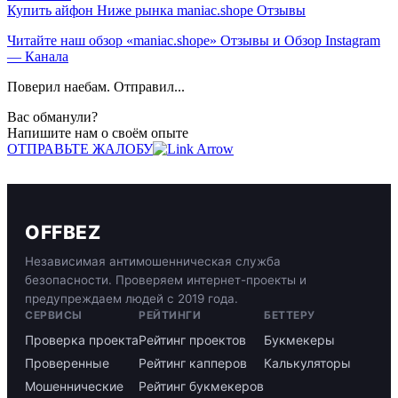
Купить айфон Ниже рынка maniac.shope Отзывы
Читайте наш
обзор «maniac.shope» Отзывы и Обзор Instagram
— Канала
Поверил наебам. Отправил...
Вас обманули?
Напишите нам о своём опыте
ОТПРАВЬТЕ ЖАЛОБУ
OFFBEZ
Независимая антимошенническая служба
безопасности. Проверяем интернет-проекты и
предупреждаем людей с 2019 года.
СЕРВИСЫ
РЕЙТИНГИ
БЕТТЕРУ
Проверка проекта
Рейтинг проектов
Букмекеры
Проверенные
Рейтинг капперов
Калькуляторы
Мошеннические
Рейтинг букмекеров