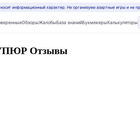
 носит информационный характер. Не организуем азартные игры и не п
оверенные
Обзоры
Жалобы
База знаний
Букмекеры
Калькуляторы
УПЮР Отзывы