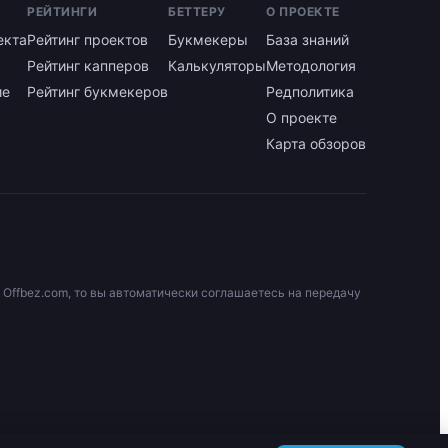
РЕЙТИНГИ
БЕТТЕРУ
О ПРОЕКТЕ
екта
Рейтинг проектов
Букмекеры
База знаний
Рейтинг капперов
Калькуляторы
Методология
ие
Рейтинг букмекеров
Редполитика
О проекте
Карта обзоров
 Offbez.com, то вы автоматически соглашаетесь на передачу