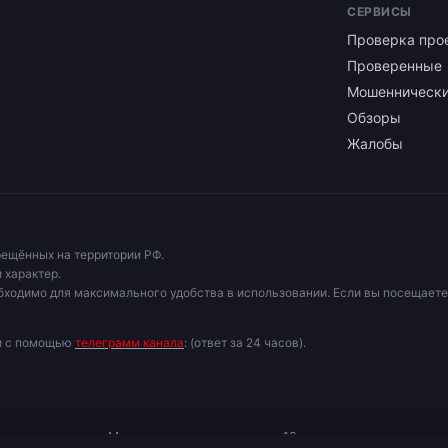
СЕРВИСЫ
Проверка про
Проверенные
Мошенническ
Обзоры
Жалобы
рещённых на территории РФ.
 характер.
бходимо для максимального удобства в использовании. Если вы посещаете
ми с помощью
телеграмм канала
: (ответ за 24 часов).
ь к специалисту. Материалы для лиц старше 18 лет.