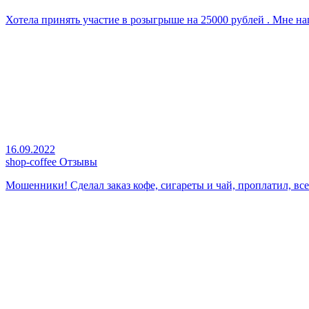
Хотела принять участие в розыгрыше на 25000 рублей . Мне напи
16.09.2022
shop-coffee Отзывы
Мошенники! Сделал заказ кофе, сигареты и чай, проплатил, все н