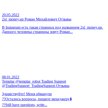
20.05.2022
2xl_money.up Роман Михайлович Отзывы
В Instagram есть такая страница под названием 2xl_money.up.
Данного человека страницы зовут Роман...
08.01.2022
Templar @templar_robot Trading Support
@TradingSupport_TradingSupport Отзывы
Здравствуйте! Меня обманули
??Остались вопросы, пишите менеджеру⬇️
??Still have questions, write...