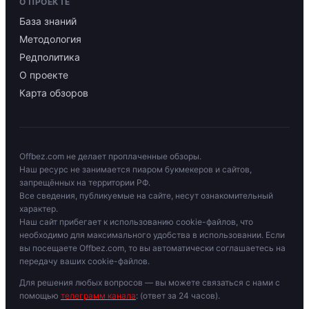
О ПРОЕКТЕ
База знаний
Методология
Редполитика
О проекте
Карта обзоров
Offbez.com не делает проплаченные обзоры.
Наш ресурс не занимается пиаром букмекеров и сайтов,
запрещённых на территории РФ.
Все сведения, публикуемые на сайте, несут ознакомительный
характер.
Наш сайт прибегает к использованию cookie-файлов, что
необходимо для максимального удобства в использовании. Если
вы посещаете Offbez.com, то вы автоматически соглашаетесь на
передачу ваших cookie-файлов.
Для решения любых вопросов — вы можете связаться с нами с
помощью
телеграмм канала
: (ответ за 24 часов).