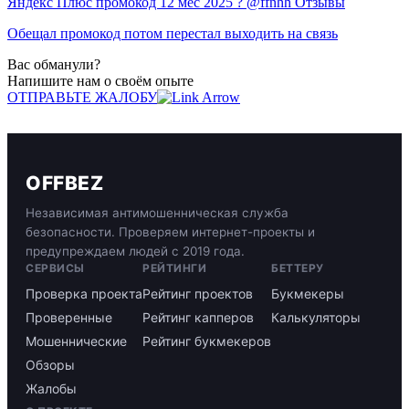
Яндекс Плюс промокод 12 мес 2025 ? @ffnhh Отзывы
Обещал промокод потом перестал выходить на связь
Вас обманули?
Напишите нам о своём опыте
ОТПРАВЬТЕ ЖАЛОБУ
OFFBEZ
Независимая антимошенническая служба
безопасности. Проверяем интернет-проекты и
предупреждаем людей с 2019 года.
СЕРВИСЫ
РЕЙТИНГИ
БЕТТЕРУ
Проверка проекта
Рейтинг проектов
Букмекеры
Проверенные
Рейтинг капперов
Калькуляторы
Мошеннические
Рейтинг букмекеров
Обзоры
Жалобы