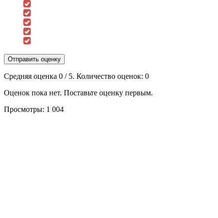
Отправить оценку
Средняя оценка
0
/ 5. Количество оценок:
0
Оценок пока нет. Поставьте оценку первым.
Просмотры:
1 004