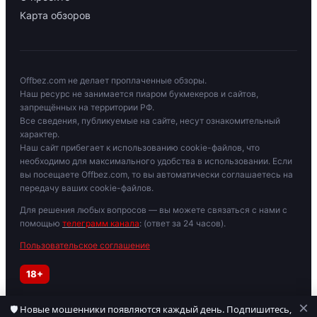
Карта обзоров
Offbez.com не делает проплаченные обзоры.
Наш ресурс не занимается пиаром букмекеров и сайтов,
запрещённых на территории РФ.
Все сведения, публикуемые на сайте, несут ознакомительный
характер.
Наш сайт прибегает к использованию cookie-файлов, что
необходимо для максимального удобства в использовании. Если
вы посещаете Offbez.com, то вы автоматически соглашаетесь на
передачу ваших cookie-файлов.
Для решения любых вопросов — вы можете связаться с нами с
помощью
телеграмм канала
: (ответ за 24 часов).
Пользовательское соглашение
18+
×
🛡 Новые мошенники появляются каждый день. Подпишитесь,
Играйте осторожно. При признаках зависимости обратитесь к