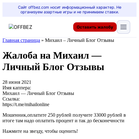
Сайт offbez.com носит информационный характер. Не
организуем азартные игры и не принимаем ставки.
Оставить жалобу
Главная страница
»
Михаил – Личный Блог Отзывы
Жалоба на Михаил —
Личный Блог Отзывы
28 июня 2021
Имя каппера:
Михаил — Личный Блог Отзывы
Ссылка:
https://t.me/mihailonline
Мошенник,оплатите 250 рублей получите 33000 рублей в
итоге там надо оплатить процент и так до бесконечности
Нажмите на звезду, чтобы оценить!